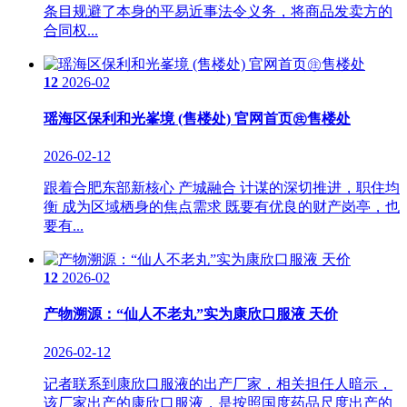
条目规避了本身的平易近事法令义务，将商品发卖方的
合同权...
12
2026-02
瑶海区保利和光峯境 (售楼处) 官网首页㊟售楼处
2026-02-12
跟着合肥东部新核心 产城融合 计谋的深切推进，职住均
衡 成为区域栖身的焦点需求 既要有优良的财产岗亭，也
要有...
12
2026-02
产物溯源：“仙人不老丸”实为康欣口服液 天价
2026-02-12
记者联系到康欣口服液的出产厂家，相关担任人暗示，
该厂家出产的康欣口服液，是按照国度药品尺度出产的