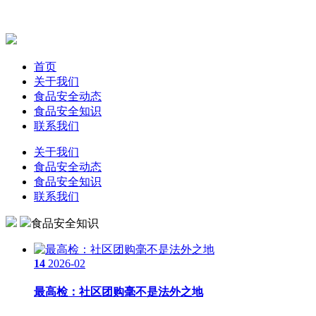
首页
关于我们
食品安全动态
食品安全知识
联系我们
关于我们
食品安全动态
食品安全知识
联系我们
食品安全知识
14
2026-02
最高检：社区团购毫不是法外之地