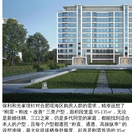
保利和光峯境针对合肥瑶海区购房人群的需求，精准设想了
“刚需 + 刚改 + 改善” 三类户型，面积段笼盖 95-135㎡，无论
是新婚佳耦、三口之家，仍是多代同堂的家庭，都能找到适合
本人的户型，且每个户型都遵照 “朴直、通透、高操纵率” 的
设想准绳，最大化提拔栖身舒服度。起首是刚需首选的 95㎡