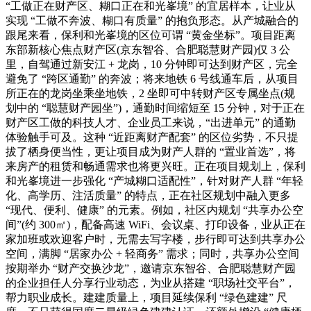
“工做正在财产区、糊口正在和光峯境” 的宜居样本，让业从
实现 “工做不奔波、糊口有质量” 的抱负形态。从产城融合的
跟尾来看，保利和光峯境的区位可谓 “黄金坐标”。项目距离
东部新核心焦点财产区(京东智谷、合肥聪慧财产园)仅 3 公
里，自驾通过新安江 + 龙岗，10 分钟即可达到财产区，完全
避免了 “跨区通勤” 的奔波；将来地铁 6 号线通车后，从项目
所正在的龙岗坐乘坐地铁，2 坐即可中转财产区专属坐点(规
划中的 “聪慧财产园坐”)，通勤时间缩短至 15 分钟，对于正在
财产区工做的科技人才、企业员工来说，“出进单元” 的通勤
体验触手可及。这种 “近距离财产配套” 的区位劣势，不只提
拔了栖身便当性，更让项目成为财产人群的 “置业首选”，将
来房产的租赁和畅通需求也将更兴旺。正在项目规划上，保利
和光峯境进一步强化 “产城糊口适配性”，针对财产人群 “年轻
化、高学历、注活质量” 的特点，正在社区规划中融入更多
“现代、便利、健康” 的元素。例如，社区内规划 “共享办公空
间”(约 300㎡)，配备高速 WiFi、会议桌、打印设备，业从正在
家加班或欢迎客户时，无需去写字楼，步行即可达到共享办公
空间，满脚 “居家办公 + 轻商务” 需求；同时，共享办公空间
按期举办 “财产交换沙龙”，邀请京东智谷、合肥聪慧财产园
的企业担任人分享行业动态，为业从搭建 “职场社交平台”，
帮力职业成长。建建质量上，项目延续保利 “绿色建建” 尺