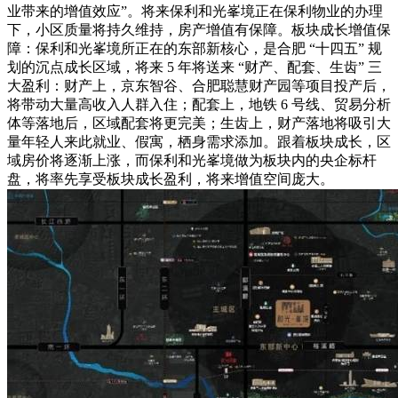
业带来的增值效应”。将来保利和光峯境正在保利物业的办理
下，小区质量将持久维持，房产增值有保障。板块成长增值保
障：保利和光峯境所正在的东部新核心，是合肥 “十四五” 规
划的沉点成长区域，将来 5 年将送来 “财产、配套、生齿” 三
大盈利：财产上，京东智谷、合肥聪慧财产园等项目投产后，
将带动大量高收入人群入住；配套上，地铁 6 号线、贸易分析
体等落地后，区域配套将更完美；生齿上，财产落地将吸引大
量年轻人来此就业、假寓，栖身需求添加。跟着板块成长，区
域房价将逐渐上涨，而保利和光峯境做为板块内的央企标杆
盘，将率先享受板块成长盈利，将来增值空间庞大。