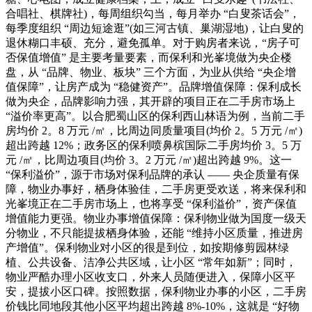
合唱社、棋牌社)，每周组织勾当，每月举办 “白叟茶话会”，
每季度组织 “周边短途逛”(如三河古镇、巢湖湿地)，让白叟的
退休糊口丰硕、充分，避免孤单。对于购房者来说，“房子可
否保值增值” 是主要考量要素，而保利和光峯境做为央企楼
盘，从 “品牌、物业、板块” 三个方面，为业从供给 “央企增
值保障”，让房产成为 “稳健资产”。品牌增值保障：保利成长
做为央企，品牌影响力强，其开辟的项目正在二手房市场上
“溢价率更高”。以合肥蜀山区的保利西山林语为例，当前二手
房均价 2。8 万元 /㎡，比周边同质量项目(均价 2。5 万元 /㎡)
超出跨越 12%；政务区的保利喷鼻槟国际二手房均价 3。5 万
元 /㎡，比周边项目(均价 3。2 万元 /㎡)超出跨越 9%。这一
“保利溢价”，源于市场对保利品牌的承认 —— 央企质量有保
障，物业办事好，栖身体验佳，二手房更受欢送，将来保利和
光峯境正在二手房市场上，也将享受 “保利溢价”，资产保值
增值能力更强。物业办事增值保障：保利物业做为国度一级天
分物业，不只能提拔栖身体验，还能 “维持小区质量，推进房
产增值”。保利物业对小区的很是到位，如按期修剪园林绿
植、公共设备、洁净公共区域，让小区 “常年如新”；同时，
物业严酷办理小区收支口，外来人员随便进入，保障小区平
安，提拔小区口碑。按照数据，保利物业办事的小区，二手房
价钱比同地段其他小区平均超出跨越 8%-10%，这就是 “好物