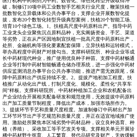
医疗机构中药制剂为中药。数智化、绿色化转型升级取得冲
破，制修订10项中药工业数智手艺相关行业尺度，鞭策扶植一
批数智化立异载体和公共办事平台，支撑企业开展数智化提
拔，发布20个数智化转型升级典型案例，扶植20个智能工场、
培育10个绿色工场。1。扶植高尺度中药原料出产。指导中药
工业龙头企业聚焦沉点原料品种，充实阐扬资金、手艺、渠道
等劣势，正在从产区因地制宜扶植一批高尺度中药原料出产，
处所、金融机构等强化要素配套保障，立异扶植和运转模式，
举办高程度中药财产对接勾当。支撑科研院所、种业企业等成
长中药材现代种业，推广使用优良种子种苗。支撑中药材畅通
企业等打制中药材智能畅通仓储办理系统，进一步强化中药材
供应监测消息办事平台公共办事功能，推进产需无效跟尾，保
障中药原料出产供应持续不变。2。提拔产地初加工程度。扶
植推广从动化出产线，打制尺度化、规模化、柔性化“共享车
间”样板。支撑科研院所、中药材种植加工企业和农机配备出
产企业结合开展相关配备研发和规范使用，无效提拔中药原料
出产加工质量节制程度，降低出产成本，加强市场所作力。
3。提拔环节手艺和质量尺度程度。加速制修订中药材出产加
工环节环节出产手艺规范和质量尺度，并正在适宜地域推广使
用。激励处所聚焦本区域劣势中药材品种，设立良种选育、种
植（养殖）、采收加工等手艺攻关专项。支撑相关单元开展珍
稀中药材野生抚育、人工繁育、替代品研究及财产，无效缓解