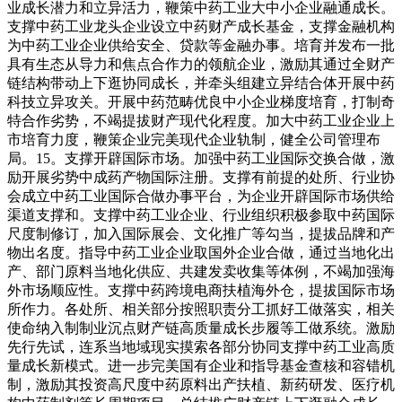
业成长潜力和立异活力，鞭策中药工业大中小企业融通成长。
支撑中药工业龙头企业设立中药财产成长基金，支撑金融机构
为中药工业企业供给安全、贷款等金融办事。培育并发布一批
具有生态从导力和焦点合作力的领航企业，激励其通过全财产
链结构带动上下逛协同成长，并牵头组建立异结合体开展中药
科技立异攻关。开展中药范畴优良中小企业梯度培育，打制奇
特合作劣势，不竭提拔财产现代化程度。加大中药工业企业上
市培育力度，鞭策企业完美现代企业轨制，健全公司管理布
局。15。支撑开辟国际市场。加强中药工业国际交换合做，激
励开展劣势中成药产物国际注册。支撑有前提的处所、行业协
会成立中药工业国际合做办事平台，为企业开辟国际市场供给
渠道支撑和。支撑中药工业企业、行业组织积极参取中药国际
尺度制修订，加入国际展会、文化推广等勾当，提拔品牌和产
物出名度。指导中药工业企业取国外企业合做，通过当地化出
产、部门原料当地化供应、共建发卖收集等体例，不竭加强海
外市场顺应性。支撑中药跨境电商扶植海外仓，提拔国际市场
所作力。各处所、相关部分按照职责分工抓好工做落实，相关
使命纳入制制业沉点财产链高质量成长步履等工做系统。激励
先行先试，连系当地域现实摸索各部分协同支撑中药工业高质
量成长新模式。进一步完美国有企业和指导基金查核和容错机
制，激励其投资高尺度中药原料出产扶植、新药研发、医疗机