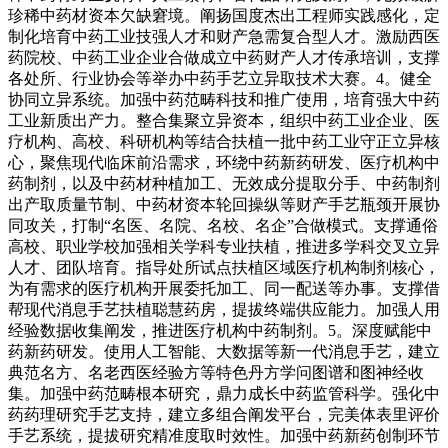
珍稀中药材资本欠缺窘境。阐扬国度杰出工程师实践感化，定
制化培育中药工业技强人才和财产急需复合型人才。激励西医
药院校、中药工业企业合做成立中药财产人才传承培训，支撑
各处所、行业协会等举办中药手艺立异取技术大赛。4。健全
协同立异系统。加强中药范畴科技和推广使用，培育强大中药
工业新质出产力。整合集聚立异资本，组织中药工业企业、医
疗机构、高校、科研机构等结合扶植一批中药工业守正立异核
心，聚焦现代临床前沿需求，环绕中药新药研发、医疗机构中
药制剂，以及中药材种植加工、无效成分提取分手、中药制剂
出产取质量节制、中药材资本轮回操纵等财产手艺瓶颈开展协
同攻关，打制“名医、名院、名校、名企”合做模式。支撑通俗
高校、职业学校加强相关学科专业扶植，推进多学科交叉立异
人才、团队培育。指导处所试点扶植区域医疗机构制剂核心，
为有需求的医疗机构开展委托加工、同一配送等办事。支撑借
帮现代消息手艺扶植聪慧药房，提拔终端供应能力。加强人用
经验数据收集阐发，推进医疗机构中药制剂。5。深度赋能中
药新药研发。使用人工智能、大数据等新一代消息手艺，建立
典范名方、名老西医经验方等特色丹方学问图谱和图神经收
集。加强中药范畴根本研究，鼎力成长中药监管科学。强化中
药药理研究手艺支持，建立多组合阐发平台，完美体表里评价
手艺系统，提拔研究精准度取时效性。加强中药新药创制环节