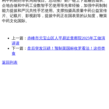
构中药制剂等长周期项目。总结推广财产链上下逛融合成长、
企地合做和中药工业数智手艺使用等先辈经验，加强中药制制
能力提拔和严沉共性手艺使用。支撑拍摄高质量中药公益宣传
片、记载片、影视剧等，提拔中药正在国表里的认知度，鞭策
中药文化国际。
上一篇：
赤峰市元宝山区人平易近查察院2025年工做演
讲请
下一篇：
盘后突发沉磅！预制菜国标收罗看法！这些类
食
返回列表
关于我们
食品安全动态
食品安全知识
联系我们