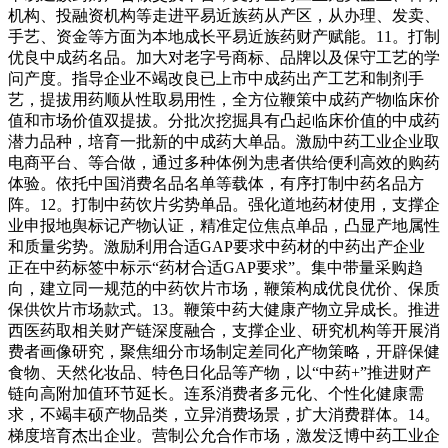
机构、投融资机构等走进平易近族药从产区，从办理、发卖、
手艺、资金等方面为本地成长平易近族药财产赋能。11。打制
优良中成药名品。加大对老字号商标、品牌以及保守工艺的学
问产度。指导企业不竭改良已上市中成药出产工艺和制剂手
艺，提拔用药顺从性取易用性，全方位鞭策中成药产物临床价
值和市场价值双提拔。分批次挖掘具有凸起临床价值的中成药
潜力品种，培育一批新的中成药大单品。激励中药工业企业取
电商平台、等合做，通过多种体例为患者供给便利高效的购药
体验。依托中国消费名品名单等载体，有序打制中药名品方
阵。12。打制中药饮片劣势单品。强化道地药材使用，支撑企
业申报地舆标记产物认证，精准定位焦点单品，凸显产地属性
和质量劣势。激励利用合适GAP要求中药材的中药出产企业
正在中药标签中标示“药材合适GAP要求”。集中带量采购趋
向，建立同一规范的中药饮片市场，鞭策构成优良优价、保质
保供饮片市场款式。13。鞭策中药大健康产物立异成长。推进
西医药取相关财产链深度融合，支撑企业、研究机构等开展消
费者画像研究，聚焦细分市场制定差同化产物策略，开辟保健
食物、天然化妆品、特色日化品等产物，以“中药+”推进财产
链向高附加值环节延长。连系消费者多元化、个性化健康需
求，不竭丰硕产物品类，立异消费场景，扩大消费群体。14。
梯度培育杰出企业。营制公允合作市场，激发泛博中药工业企