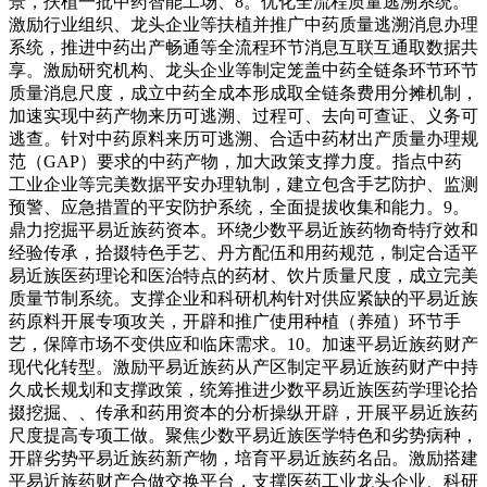
景，扶植一批中药智能工场、8。优化全流程质量逃溯系统。
激励行业组织、龙头企业等扶植并推广中药质量逃溯消息办理
系统，推进中药出产畅通等全流程环节消息互联互通取数据共
享。激励研究机构、龙头企业等制定笼盖中药全链条环节环节
质量消息尺度，成立中药全成本形成取全链条费用分摊机制，
加速实现中药产物来历可逃溯、过程可、去向可查证、义务可
逃查。针对中药原料来历可逃溯、合适中药材出产质量办理规
范（GAP）要求的中药产物，加大政策支撑力度。指点中药
工业企业等完美数据平安办理轨制，建立包含手艺防护、监测
预警、应急措置的平安防护系统，全面提拔收集和能力。9。
鼎力挖掘平易近族药资本。环绕少数平易近族药物奇特疗效和
经验传承，拾掇特色手艺、丹方配伍和用药规范，制定合适平
易近族医药理论和医治特点的药材、饮片质量尺度，成立完美
质量节制系统。支撑企业和科研机构针对供应紧缺的平易近族
药原料开展专项攻关，开辟和推广使用种植（养殖）环节手
艺，保障市场不变供应和临床需求。10。加速平易近族药财产
现代化转型。激励平易近族药从产区制定平易近族药财产中持
久成长规划和支撑政策，统筹推进少数平易近族医药学理论拾
掇挖掘、、传承和药用资本的分析操纵开辟，开展平易近族药
尺度提高专项工做。聚焦少数平易近族医学特色和劣势病种，
开辟劣势平易近族药新产物，培育平易近族药名品。激励搭建
平易近族药财产合做交换平台，支撑医药工业龙头企业、科研