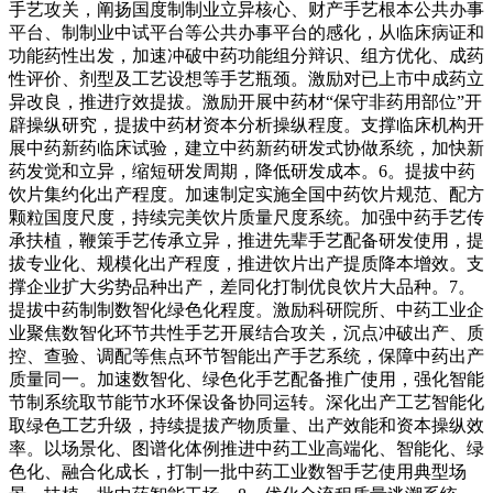
手艺攻关，阐扬国度制制业立异核心、财产手艺根本公共办事
平台、制制业中试平台等公共办事平台的感化，从临床病证和
功能药性出发，加速冲破中药功能组分辩识、组方优化、成药
性评价、剂型及工艺设想等手艺瓶颈。激励对已上市中成药立
异改良，推进疗效提拔。激励开展中药材“保守非药用部位”开
辟操纵研究，提拔中药材资本分析操纵程度。支撑临床机构开
展中药新药临床试验，建立中药新药研发式协做系统，加快新
药发觉和立异，缩短研发周期，降低研发成本。6。提拔中药
饮片集约化出产程度。加速制定实施全国中药饮片规范、配方
颗粒国度尺度，持续完美饮片质量尺度系统。加强中药手艺传
承扶植，鞭策手艺传承立异，推进先辈手艺配备研发使用，提
拔专业化、规模化出产程度，推进饮片出产提质降本增效。支
撑企业扩大劣势品种出产，差同化打制优良饮片大品种。7。
提拔中药制制数智化绿色化程度。激励科研院所、中药工业企
业聚焦数智化环节共性手艺开展结合攻关，沉点冲破出产、质
控、查验、调配等焦点环节智能出产手艺系统，保障中药出产
质量同一。加速数智化、绿色化手艺配备推广使用，强化智能
节制系统取节能节水环保设备协同运转。深化出产工艺智能化
取绿色工艺升级，持续提拔产物质量、出产效能和资本操纵效
率。以场景化、图谱化体例推进中药工业高端化、智能化、绿
色化、融合化成长，打制一批中药工业数智手艺使用典型场