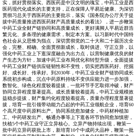
实，抓好贯彻落实。西医药是中汉文明的瑰宝，中药工业是西
医药现代化成长的主要支持，正在保障人平易近健康、为深切
贯彻习总关于西医药的主要批示，落实《国务院办公厅关于提
拔中药质量推进西医药财产高质量成长的看法》，进一步鞭策
中药工业全财产链协同和高质量成长，更好满脚人平易近群浩
繁元化、多条理的健康需求，制定本方案。以习新时代中国特
色社会从义思惟为指点，深切贯彻党的二十大和二十届历次全
会，完整、精确、全面贯彻新成长，取时俱进、守正立异，以
强化中药工业上下逛深度融合为出力点，以营制健康优良的财
产生态为方针，加速中药工业布局优化和转型升级，全面提拔
中药工业财产链供应链韧性和不变性，切实把西医药好、挖掘
好、成长好、传承好。到2030年，中药工业全财产链协同成长
系统初步构成，沉点中药原料持续不变供应能力进一步加强，
数智化、绿色化程度较着提拔，一批环节手艺取得冲破，财产
协同立异程度显著提高。成长质量较着提高，中药工业规模效
益稳步提拔，财产集约化程度较着提高，质量办理程度显著提
拔，培育一批引领带动能力凸起的中药工业领航企业，培育60
个高尺度中药原料出产。协同系统愈加健全，中药材种植加
工、中药研发出产、畅通办事等上下逛各环节协同愈加慎密，
扶植5个中药工业守正立异核心。立异产物持续出现，鞭策一
批中药立异药获批上市，新培育10个中成药大品种，鞭策一批