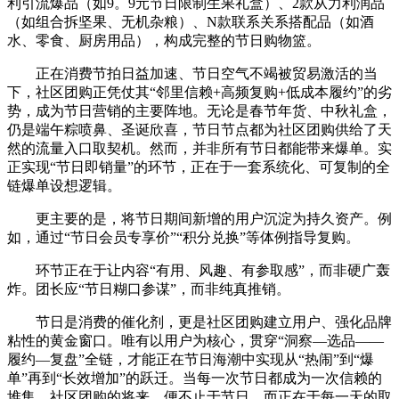
利引流爆品（如9。9元节日限制生果礼盒）、2款从力利润品
（如组合拆坚果、无机杂粮）、N款联系关系搭配品（如酒
水、零食、厨房用品），构成完整的节日购物篮。
正在消费节拍日益加速、节日空气不竭被贸易激活的当
下，社区团购正凭仗其“邻里信赖+高频复购+低成本履约”的劣
势，成为节日营销的主要阵地。无论是春节年货、中秋礼盒，
仍是端午粽喷鼻、圣诞欣喜，节日节点都为社区团购供给了天
然的流量入口取契机。然而，并非所有节日都能带来爆单。实
正实现“节日即销量”的环节，正在于一套系统化、可复制的全
链爆单设想逻辑。
更主要的是，将节日期间新增的用户沉淀为持久资产。例
如，通过“节日会员专享价”“积分兑换”等体例指导复购。
环节正在于让内容“有用、风趣、有参取感”，而非硬广轰
炸。团长应“节日糊口参谋”，而非纯真推销。
节日是消费的催化剂，更是社区团购建立用户、强化品牌
粘性的黄金窗口。唯有以用户为核心，贯穿“洞察—选品——
履约—复盘”全链，才能正在节日海潮中实现从“热闹”到“爆
单”再到“长效增加”的跃迁。当每一次节日都成为一次信赖的
堆集，社区团购的将来，便不止于节日，而正在于每一天的取