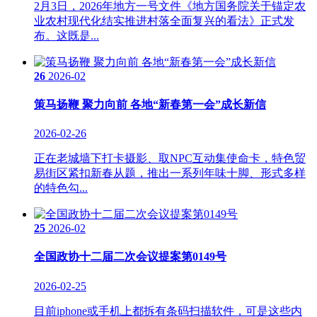
2月3日，2026年地方一号文件《地方国务院关于锚定农
业农村现代化结实推进村落全面复兴的看法》正式发
布。这既是...
26
2026-02
策马扬鞭 聚力向前 各地“新春第一会”成长新信
2026-02-26
正在老城墙下打卡摄影、取NPC互动集使命卡，特色贸
易街区紧扣新春从题，推出一系列年味十脚、形式多样
的特色勾...
25
2026-02
全国政协十二届二次会议提案第0149号
2026-02-25
目前iphone或手机上都拆有条码扫描软件，可是这些内