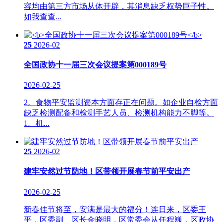
容均由第三方市场从体开辟，其消息缺乏权势巨子性。
如我查查...
25
2026-02
全国政协十一届三次会议提案第000189号
2026-02-25
2。食物平安监测资本方面存正在问题。如企业自检方面
缺乏检测配备和检测手艺人员、检测机构能力不脚等。
1。机...
25
2026-02
建牢安然过节防地！区带领开展春节前平安出产
2026-02-25
新春佳节将至，安满是最大的福分！连日来，区委王
平，区委副、区长金晓明，区常委会从任程巍，区政协