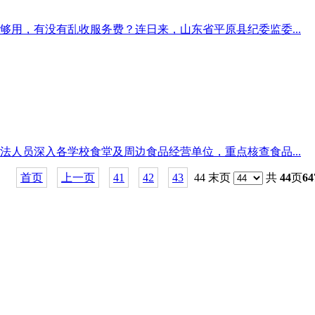
用，有没有乱收服务费？连日来，山东省平原县纪委监委...
人员深入各学校食堂及周边食品经营单位，重点核查食品...
首页
上一页
41
42
43
44 末页
共
44
页
64