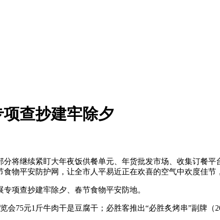
专项查抄建牢除夕
分将继续紧盯大年夜饭供餐单元、年货批发市场、收集订餐平台
节食物平安防护网，让全市人平易近正在欢喜的空气中欢度佳节
专项查抄建牢除夕、春节食物平安防地。
5元1斤牛肉干是豆腐干；必胜客推出“必胜炙烤串”副牌（202