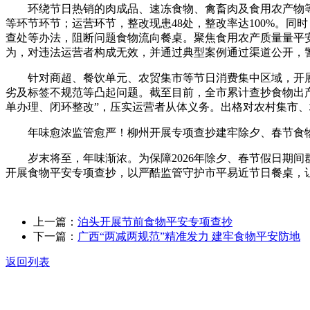
环绕节日热销的肉成品、速冻食物、禽畜肉及食用农产物等沉
等环节环节；运营环节，整改现患48处，整改率达100%。
查处等办法，阻断问题食物流向餐桌。聚焦食用农产质量量平
为，对违法运营者构成无效，并通过典型案例通过渠道公开，警示
针对商超、餐饮单元、农贸集市等节日消费集中区域，开展
劣及标签不规范等凸起问题。截至目前，全市累计查抄食物出产
单办理、闭环整改”，压实运营者从体义务。出格对农村集市、
年味愈浓监管愈严！柳州开展专项查抄建牢除夕、春节食物
岁末将至，年味渐浓。为保障2026年除夕、春节假日期间
开展食物平安专项查抄，以严酷监管守护市平易近节日餐桌，
上一篇：
泊头开展节前食物平安专项查抄
下一篇：
广西“两减两规范”精准发力 建牢食物平安防地
返回列表
关于我们