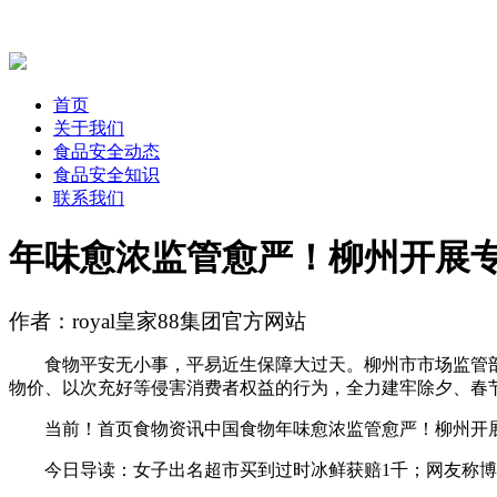
首页
关于我们
食品安全动态
食品安全知识
联系我们
年味愈浓监管愈严！柳州开展
作者：royal皇家88集团官方网站
食物平安无小事，平易近生保障大过天。柳州市市场监管部
物价、以次充好等侵害消费者权益的行为，全力建牢除夕、春
当前！首页食物资讯中国食物年味愈浓监管愈严！柳州开展
今日导读：女子出名超市买到过时冰鲜获赔1千；网友称博览会7