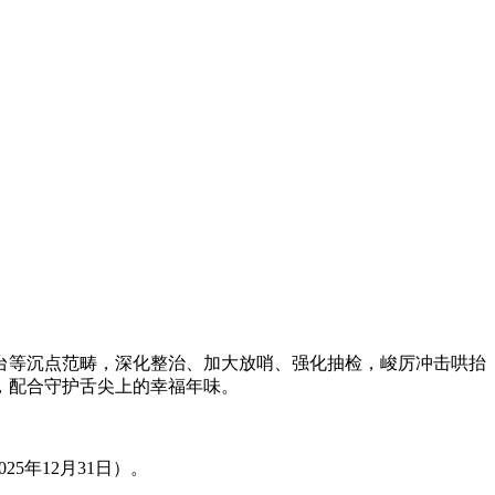
等沉点范畴，深化整治、加大放哨、强化抽检，峻厉冲击哄抬
，配合守护舌尖上的幸福年味。
5年12月31日）。