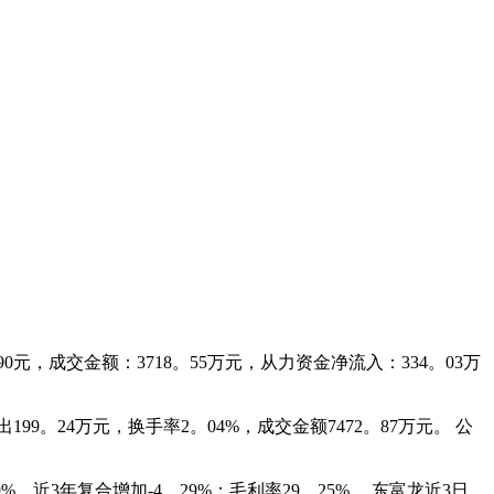
，成交金额：3718。55万元，从力资金净流入：334。03万
。24万元，换手率2。04%，成交金额7472。87万元。 公
近3年复合增加-4。29%；毛利率29。25%。 东富龙近3日