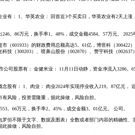
 1、华英农业： 回首近3个买卖日，华英农业有2天上涨，期
86万元，换手率1。48%，成交金额4584。57万元。 202
01933）的财政费用总额高达5。61亿，博世科（300422
、聚光科技（300203）、喷鼻山股份（002870）、赞宇科技（00
票有： 金健米业： 11月11日动静，资金净流入3286。65万
 1、肉业： 肉业2024年实现停业收入219。87亿元， 近
有风险，投资需隆重，据此操做，风险自担。
66万元，换手率2。45%，成交金额3。01亿元。 公司。
罗但不限于文字、数据及图表）全数或者部门内容的精确性、实
据此操做，风险自担。