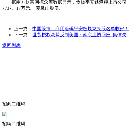
据南方财富网概念库数据显示，食物平安逃溯秤上市公司： 喷鼻山股
7737。17万元。 喷鼻山股份。
上一篇：
中国股市：商用暗码平安板块龙头股名单收好！
下一篇：
世贸授权欧盟反制美国；南京卫协回应“集体失
返回列表
关于我们
食品安全动态
食品安全知识
联系我们
招商二维码
招聘二维码