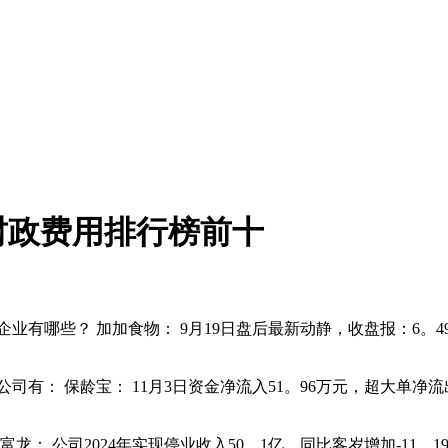
财政费用排行榜前十
些？ 加加食物： 9月19日盘后最新动静，收盘报：6。490元
保龄宝： 11月3日资金净流入51。96万元，超大单净流出199
公司2024年实现停业收入50。1亿，同比客岁增加-11。19%，