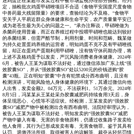
述鸡蛋正在某超市发卖过程中被市场监视办理部分抽检。经判
定，抽检批次鸡蛋甲硝唑项目不合适《食物平安国度尺度食物
中兽药最大残留限量》的要求，查验结论为不及格。“食物平
安关乎人平易近群众身体健康和生命平安，农产质量量平安已
成为老苍生最为关心的问题之一。”承办注释说，甲硝唑做为
杀菌药使用普遍，而正在养殖过程中投喂甲硝唑也能达到较好
的杀菌结果，但需严酷节制，利用剂量、时间和范畴。魏某做
为持久处置蛋鸡养殖的运营者，明知鸡蛋不克不及有甲硝唑残
留，却正在蛋鸡产蛋期利用甲硝唑，没有恪守休药期办理，将
上述不及格鸡蛋予以发卖，严沉风险消费者身体健康。2024年
6月，被告人王某为谋取不法好处，通过微信添加广东上线“强
效胶囊SO”，并从“强效胶囊SO”处以5200元的价钱进购“胶
囊”43瓶。正在明知“胶囊”中含有犯禁成分西布曲明，且没有
检测演讲，可能风险他人身体健康的环境下，其通过微信向他
人出售，发卖金额2。04万元，不法获利1。51万余元。2024年
8月5日，冯某某从王某处采办胶囊减肥药持续食用3天后，身
体呈现恶心、心慌等不适症状。经检测，王某发卖的“强效胶
囊SO”减肥产物中被检测出含有西布曲明。法院经审理认为，
被告人王某为谋取不法好处，明知发卖的“强效胶囊SO”减肥
产物中掺入有毒、无害的非食物原料，仍通过收集路子发卖给
他人食用，其行为已形成发卖有毒、无害食物罪。鉴于其具有
认罚、退缴违法所得、取得被害人的谅解等、裁夺从轻惩罚情