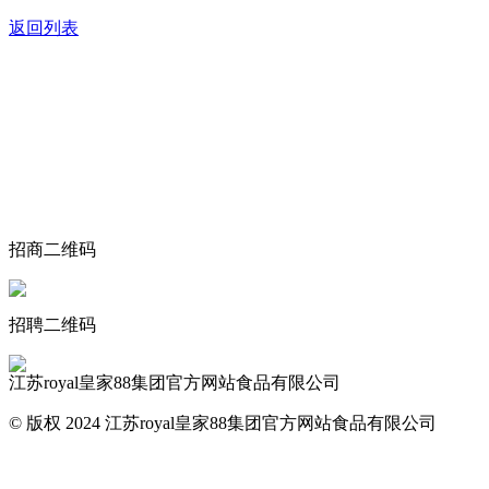
返回列表
关于我们
食品安全动态
食品安全知识
联系我们
招商二维码
招聘二维码
江苏royal皇家88集团官方网站食品有限公司
© 版权 2024 江苏royal皇家88集团官方网站食品有限公司
网站地图