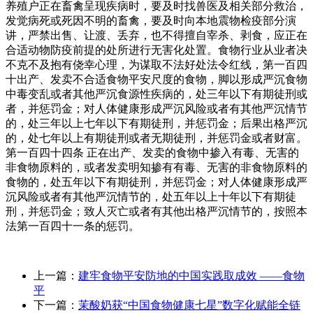
养殖户正在畜禽呈现疾病时，要及时找兽医及相关部分救治，
发觉病死或死因不明的畜禽，要及时向本地震物检疫部分演
讲，严禁出售、让渡、丢弃，也不得擅自宰杀、剥食，应正在
合适动物防疫前提的处所进行无害化处置。食物行业从业者决
不克不及抱有侥幸心理，为谋取不法好处法令红线，第一百四
十出产、发卖不合适食物平安尺度的食物，脚以形成严沉食物
中毒变乱或者其他严沉食源性疾病的，处三年以下有期徒刑或
者，并惩罚金；对人体健康形成严沉风险或者有其他严沉情节
的，处三年以上七年以下有期徒刑，并惩罚金；后果出格严沉
的，处七年以上有期徒刑或者无期徒刑，并惩罚金或者财富。
第一百四十四条 正在出产、发卖的食物中掺入有毒、无害的
非食物原料的，或者发卖明知掺有有毒、无害的非食物原料的
食物的，处五年以下有期徒刑，并惩罚金；对人体健康形成严
沉风险或者有其他严沉情节的，处五年以上十年以下有期徒
刑，并惩罚金；致人灭亡或者有其他出格严沉情节的，按照本
法第一百四十一条的惩罚。
上一篇：
建牢食物平安防地的中国实践取成效 ——食物
平
下一篇：
茉酸奶获“中国食物健康七星”数字化赋能全链