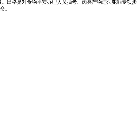
做。出格是对食物平安办理人员抽考、肉类产物违法犯罪专项步
使命。