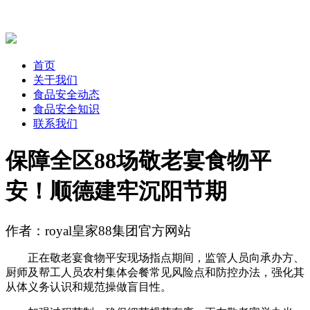
首页
关于我们
食品安全动态
食品安全知识
联系我们
保障全区88场敬老宴食物平
安！顺德建牢沉阳节期
作者：royal皇家88集团官方网站
正在敬老宴食物平安现场指点期间，监管人员向承办方、
厨师及帮工人员农村集体会餐常见风险点和防控办法，强化其
从体义务认识和规范操做盲目性。