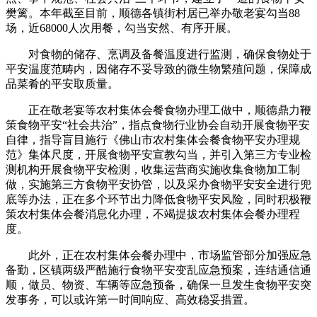
樊篱。本年截至目前，顺德各镇街村居已举办敬老宴勾当88
场，近68000人次用餐，勾当安然、有序开展。
对食物的储存、烹调及备餐温度进行监测，确保食物处于
平安温度范畴内，因储存不妥导致的微生物繁殖问题，保障成
品菜肴的平安取质量。
正在敬老宴等农村集体会餐食物办理工做中，顺德鼎力鞭
策食物平安“社会共治”，指点食物行业协会自动开展食物平安
自律，指导盲目施行《佛山市农村集体会餐食物平安办理规
范》集体尺度，开展食物平安宣教勾当，并引入第三方专业检
测机构开展食物平安检测，收集运营商实施收集食物加工制
做，实施第三方食物平安协管，以及采办食物平安安全进行兜
底等办法，正在多个环节出力降低食物平安风险，同时积极鞭
策农村集体会餐消息化办理，不竭提拔农村集体会餐办理程
度。
此外，正在农村集体会餐办理中，市场监管部分加强应急
备勤，区镇两级严酷施行食物平安变乱应急预案，连结通信通
顺，做员、物资、车辆等应急预备，确保一旦发生食物平安突
发事务，可以或许第一时间响应、高效稳妥措置。