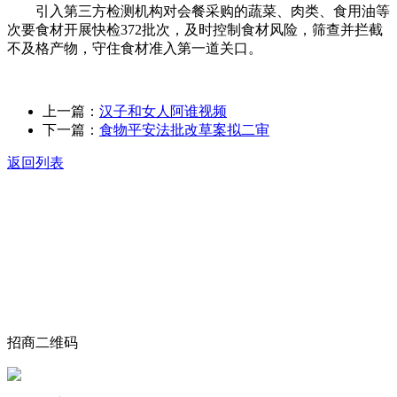
引入第三方检测机构对会餐采购的蔬菜、肉类、食用油等
次要食材开展快检372批次，及时控制食材风险，筛查并拦截
不及格产物，守住食材准入第一道关口。
上一篇：
汉子和女人阿谁视频
下一篇：
食物平安法批改草案拟二审
返回列表
关于我们
食品安全动态
食品安全知识
联系我们
招商二维码