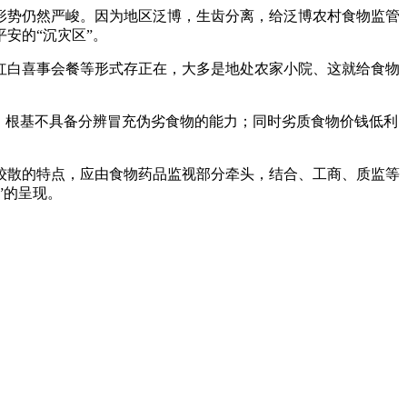
势仍然严峻。因为地区泛博，生齿分离，给泛博农村食物监管
安的“沉灾区”。
白喜事会餐等形式存正在，大多是地处农家小院、这就给食物
，根基不具备分辨冒充伪劣食物的能力；同时劣质食物价钱低利
散的特点，应由食物药品监视部分牵头，结合、工商、质监等
”的呈现。