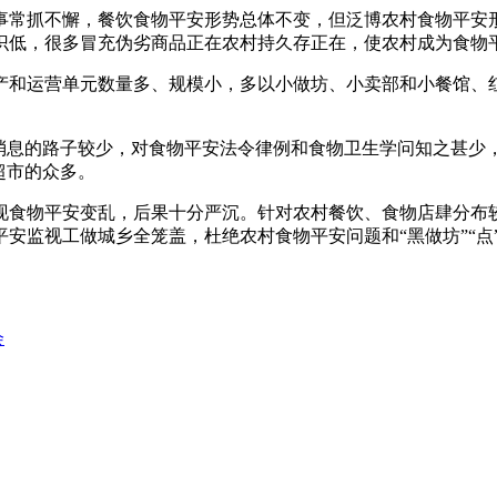
常抓不懈，餐饮食物平安形势总体不变，但泛博农村食物平安形
识低，很多冒充伪劣商品正在农村持久存正在，使农村成为食物平
和运营单元数量多、规模小，多以小做坊、小卖部和小餐馆、红
息的路子较少，对食物平安法令律例和食物卫生学问知之甚少
超市的众多。
食物平安变乱，后果十分严沉。针对农村餐饮、食物店肆分布较
安监视工做城乡全笼盖，杜绝农村食物平安问题和“黑做坊”“点
会