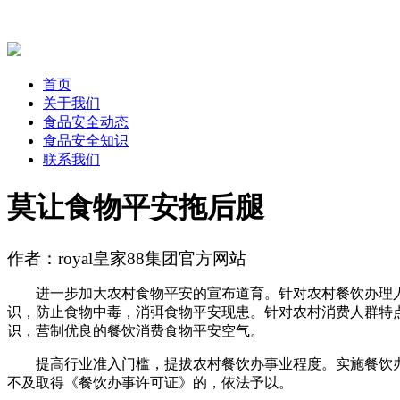
首页
关于我们
食品安全动态
食品安全知识
联系我们
莫让食物平安拖后腿
作者：royal皇家88集团官方网站
进一步加大农村食物平安的宣布道育。针对农村餐饮办理人
识，防止食物中毒，消弭食物平安现患。针对农村消费人群特
识，营制优良的餐饮消费食物平安空气。
提高行业准入门槛，提拔农村餐饮办事业程度。实施餐饮办
不及取得《餐饮办事许可证》的，依法予以。