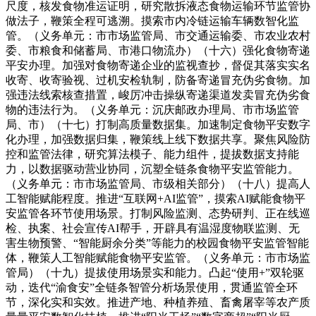
尺度，核发食物准运证明，研究散拆液态食物运输环节监管协
做法子，鞭策全程可逃溯。摸索市内冷链运输车辆数智化监
管。（义务单元：市市场监管局、市交通运输委、市农业农村
委、市粮食和储蓄局、市港口物流办）（十六）强化食物寄递
平安办理。加强对食物寄递企业的监视查抄，督促其落实实名
收寄、收寄验视、过机安检轨制，防备寄递冒充伪劣食物。加
强违法线索核查措置，峻厉冲击操纵寄递渠道发卖冒充伪劣食
物的违法行为。（义务单元：沉庆邮政办理局、市市场监管
局、市）（十七）打制高质量数据集。加速制定食物平安数字
化办理，加强数据归集，鞭策线上线下数据共享。聚焦风险防
控和监管法律，研究算法模子、能力组件，提拔数据支持能
力，以数据驱动营业协同，沉塑全链条食物平安监管能力。
（义务单元：市市场监管局、市级相关部分）（十八）提高人
工智能赋能程度。推进“互联网+AI监管”，摸索AI赋能食物平
安监管各环节使用场景。打制风险监测、态势研判、正在线巡
检、执案、社会宣传AI帮手，开辟具有温湿度物联监测、无
害生物预警、“智能厨余分类”等能力的校园食物平安监管智能
体，鞭策人工智能赋能食物平安监管。（义务单元：市市场监
管局）（十九）提拔使用场景实和能力。凸起“使用+”双轮驱
动，迭代“渝食安”全链条智管分析场景使用，贯通监管全环
节，深化实和实效。推进产地、种植养殖、畜禽屠宰等农产质