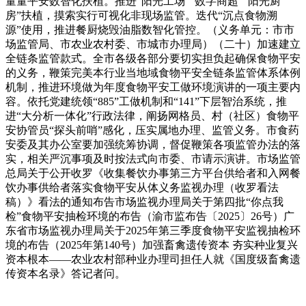
量量平安数智化扶植。推进“阳光工场”“数字商超”“阳光厨
房”扶植，摸索实行可视化非现场监管。迭代“沉点食物溯
源”使用，推进餐厨烧毁油脂数智化管控。（义务单元：市市
场监管局、市农业农村委、市城市办理局）（二十）加速建立
全链条监管款式。全市各级各部分要切实担负起确保食物平安
的义务，鞭策完美本行业当地域食物平安全链条监管体系体例
机制，推进环境做为年度食物平安工做环境演讲的一项主要内
容。依托党建统领“885”工做机制和“141”下层智治系统，推
进“大分析一体化”行政法律，阐扬网格员、村（社区）食物平
安协管员“探头前哨”感化，压实属地办理、监管义务。市食药
安委及其办公室要加强统筹协调，督促鞭策各项监管办法的落
实，相关严沉事项及时按法式向市委、市请示演讲。市场监管
总局关于公开收罗《收集餐饮办事第三方平台供给者和入网餐
饮办事供给者落实食物平安从体义务监视办理（收罗看法
稿）》看法的通知布告市场监视办理局关于第四批“你点我
检”食物平安抽检环境的布告（渝市监布告〔2025〕26号）广
东省市场监视办理局关于2025年第三季度食物平安监视抽检环
境的布告（2025年第140号）加强畜禽遗传资本 夯实种业复兴
资本根本——农业农村部种业办理司担任人就《国度级畜禽遗
传资本名录》答记者问。