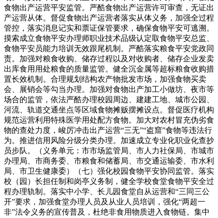
食物出产运营平安监管。严酷食物出产运营许可审查，无证出
产运营从体。督促食物出产运营者落实从体义务，加强全过程
管控，落实消息记实和票证保管要求，确保食物平安可逃溯。
摸索成立食物平安办理师职业技术品级认定取食物平安总监、
食物平安员能力培训无效跟尾机制。严酷落实粮食平安党政同
责。加强对粮食收购、储存过程以及对收购者、储存企业发卖
出库食用用处粮食的质量监管。健全沉金属等超标粮食收购措
置长效机制。合理规划结构农产物批发市场，加强食物买卖
会、展销会等勾当办理。加强对食物出产加工小做坊、夜市等
场合的监管，依法严酷办理校园周边、建建工地、城市公园、
河流、轨道交通坐点等区域食物摊贩摆摊设点。督促医疗机构
规范运营利用特殊医学用处配方食物。加大对农村冒充伪劣食
物的查处力度，峻厉冲击出产运营“三无”“盗窟”食物等违法行
为。推进信用风险分级分类办理。加速成立专业化职业化查抄
员步队。（义务单元：市市场监管局、市人力社保局、市城市
办理局、市商务委、市粮食和储蓄局、市交通运输委、市水利
局、市卫生健康委）（七）强化校园食物平安协同监管。落实
校（园）长担任制和岗亭义务制，健全学校食堂食物平安全过
程办理轨制。落实中小学、长儿园食堂自从运营和“三同三公
开”要求，加强食堂办理人员及从业人员培训，强化“两超一
非”法令义务的宣传普及，杜绝非食用物质进入食物链。集中