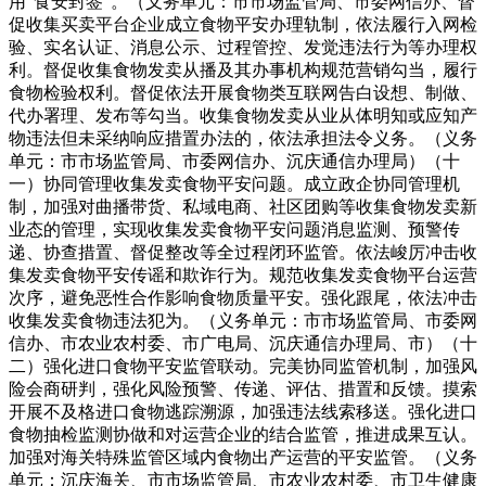
用“食安封签”。（义务单元：市市场监管局、市委网信办、督
促收集买卖平台企业成立食物平安办理轨制，依法履行入网检
验、实名认证、消息公示、过程管控、发觉违法行为等办理权
利。督促收集食物发卖从播及其办事机构规范营销勾当，履行
食物检验权利。督促依法开展食物类互联网告白设想、制做、
代办署理、发布等勾当。收集食物发卖从业从体明知或应知产
物违法但未采纳响应措置办法的，依法承担法令义务。（义务
单元：市市场监管局、市委网信办、沉庆通信办理局）（十
一）协同管理收集发卖食物平安问题。成立政企协同管理机
制，加强对曲播带货、私域电商、社区团购等收集食物发卖新
业态的管理，实现收集发卖食物平安问题消息监测、预警传
递、协查措置、督促整改等全过程闭环监管。依法峻厉冲击收
集发卖食物平安传谣和欺诈行为。规范收集发卖食物平台运营
次序，避免恶性合作影响食物质量平安。强化跟尾，依法冲击
收集发卖食物违法犯为。（义务单元：市市场监管局、市委网
信办、市农业农村委、市广电局、沉庆通信办理局、市）（十
二）强化进口食物平安监管联动。完美协同监管机制，加强风
险会商研判，强化风险预警、传递、评估、措置和反馈。摸索
开展不及格进口食物逃踪溯源，加强违法线索移送。强化进口
食物抽检监测协做和对运营企业的结合监管，推进成果互认。
加强对海关特殊监管区域内食物出产运营的平安监管。（义务
单元：沉庆海关、市市场监管局、市农业农村委、市卫生健康