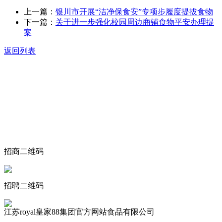
上一篇：
银川市开展“洁净保食安”专项步履度提拔食物
下一篇：
关于进一步强化校园周边商铺食物平安办理提
案
返回列表
关于我们
食品安全动态
食品安全知识
联系我们
招商二维码
招聘二维码
江苏royal皇家88集团官方网站食品有限公司