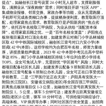
提点”，如融创长江壹号设置 24 小时无人超市，支撑刷脸领
取，满脚业从 “深夜购物” 需求；同时项目开辟 “社区 APP”，
集成物业报修、邻里交换、家政办事等功能，业从无需跑腿，
手机即可完成各类糊口办事，提拔栖身便利度。教育取医疗顶
配，处理家庭焦点需求。教育取医疗是庐阳新房的 “焦点劣
势”，依托百年名校取三甲病院，为业从供给 “顶配资本保
障”，处理家庭后顾之忧。一是 “百年名校全笼盖”：庐阳焦点
板块项目遍及对口顶尖名校，如建发养云对南门小学丛林城校
区取 42 中中铁国际城校区，融创长江壹号对口六安小学(本
部)取 42 中(本部)，这些学校均为合肥百年名校，师资力量雄
厚，讲授质量怨声载道，2023 年 42 中本部中考沉点高中登科
率达 85%，南门小学丛林城校区持续 5 年位列合肥小学排名
TOP5。业女可免试入学，无需担忧 “学区摇号” 风险；同时大
都项目配备社区长儿园，如建发养云配备 9 班制双语长儿园，
融创长江壹号配备 6 班制公办长儿园，业女可正在口享受优良
学前教育。二是 “三甲医疗近正在天涯”：庐阳具有安医大一
附院(长江院区)、安徽省立病院(老区)等全国百强三甲病院，
距离焦点板块项目仅 1-3 公里，如融创长江壹号距离安医大一
附院仅 1。5 公里，驱车 5 分钟可达；建发养云距离安徽省立
病院(老区)3 公里，驱车 10 分钟可达，可供给疑问病症诊疗、
高端体检、VIP 病房等办事；同时社区医疗坐全笼盖，如招商