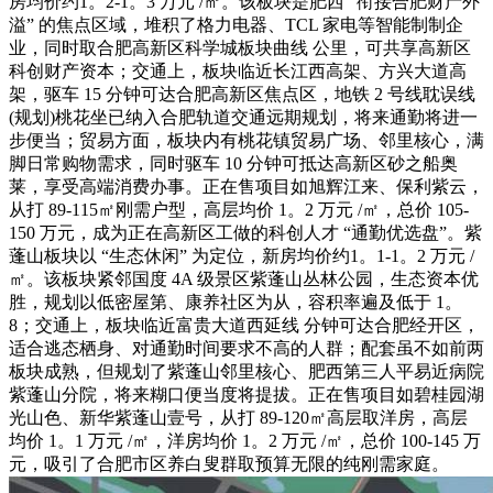
房均价约1。2-1。3 万元 /㎡。该板块是肥西 “衔接合肥财产外
溢” 的焦点区域，堆积了格力电器、TCL 家电等智能制制企
业，同时取合肥高新区科学城板块曲线 公里，可共享高新区
科创财产资本；交通上，板块临近长江西高架、方兴大道高
架，驱车 15 分钟可达合肥高新区焦点区，地铁 2 号线耽误线
(规划)桃花坐已纳入合肥轨道交通远期规划，将来通勤将进一
步便当；贸易方面，板块内有桃花镇贸易广场、邻里核心，满
脚日常购物需求，同时驱车 10 分钟可抵达高新区砂之船奥
莱，享受高端消费办事。正在售项目如旭辉江来、保利紫云，
从打 89-115㎡刚需户型，高层均价 1。2 万元 /㎡，总价 105-
150 万元，成为正在高新区工做的科创人才 “通勤优选盘”。紫
蓬山板块以 “生态休闲” 为定位，新房均价约1。1-1。2 万元 /
㎡。该板块紧邻国度 4A 级景区紫蓬山丛林公园，生态资本优
胜，规划以低密屋第、康养社区为从，容积率遍及低于 1。
8；交通上，板块临近富贵大道西延线 分钟可达合肥经开区，
适合逃态栖身、对通勤时间要求不高的人群；配套虽不如前两
板块成熟，但规划了紫蓬山邻里核心、肥西第三人平易近病院
紫蓬山分院，将来糊口便当度将提拔。正在售项目如碧桂园湖
光山色、新华紫蓬山壹号，从打 89-120㎡高层取洋房，高层
均价 1。1 万元 /㎡，洋房均价 1。2 万元 /㎡，总价 100-145 万
元，吸引了合肥市区养白叟群取预算无限的纯刚需家庭。