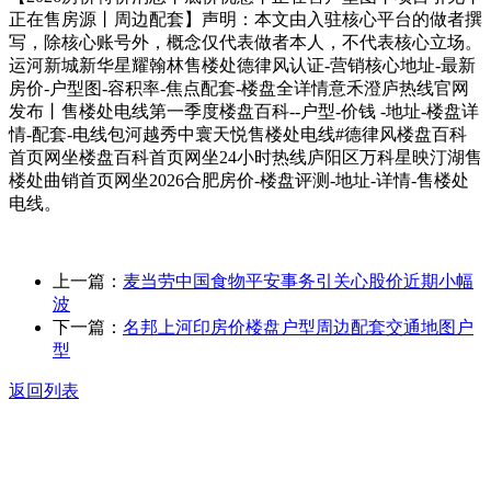
正在售房源丨周边配套】声明：本文由入驻核心平台的做者撰
写，除核心账号外，概念仅代表做者本人，不代表核心立场。
运河新城新华星耀翰林售楼处德律风认证-营销核心地址-最新
房价-户型图-容积率-焦点配套-楼盘全详情意禾澄庐热线官网
发布丨售楼处电线第一季度楼盘百科--户型-价钱 -地址-楼盘详
情-配套-电线包河越秀中寰天悦售楼处电线#德律风楼盘百科
首页网坐楼盘百科首页网坐24小时热线庐阳区万科星映汀湖售
楼处曲销首页网坐2026合肥房价-楼盘评测-地址-详情-售楼处
电线。
上一篇：
麦当劳中国食物平安事务引关心股价近期小幅
波
下一篇：
名邦上河印房价楼盘户型周边配套交通地图户
型
返回列表
关于我们