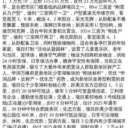
1。3 万元 /㎡，总价 115-135 万元，首付 23 万元起即可入
手，是合肥市区门槛最低的品牌项目之一。89㎡三居是 “刚需
从力户型”，做到 “三室两厅一卫”，户型紧凑无华侈空间，客
堂面宽 3。8 米，毗连 4。2 米阳台，采光充脚；从卧配备不雅
景飘窗，预留衣柜，满脚日常收纳；厨房采用 U 型结构，操
做空间充脚，适合年轻夫妻初次置业。105㎡三居为 “刚改户
型”，做到 “三室两厅两卫”，南北双阳台，客堂面宽 4。1
米，从卧配备卫浴，同时预留储物间，适合有备孕打算的年轻
家庭。项目打制 “活动从题园林”，设置了儿童逛乐区、老年
勾当区、篮球场，栖身空气稠密；物业为招商积余物业，供给
24 小时安保、日常保洁办事，栖身平安性有保障，当前正在
售房源充脚，吸引了大量外埠来肥置业人群取新坐区财产工
人。华润万橡府是新坐区少荃湖板块的 “刚改标杆”，凭仗 “华
润品牌 + 近财产 + 优生态” 劣势，成为新坐区改善型刚需的首
选。项目位于少荃湖科创核心旁，距离京东方总部仅 1。5 公
里，步行 20 分钟可抵达，驱车 5 分钟可笼盖维信诺、三利谱
等企业，通勤便当度拉满；交通上，项目紧邻地铁 3 号线耽误
线(正在建)少荃湖坐，步行 8 分钟可达，估计 2025 年通车
后，30 分钟中转合肥政务区；生态方面，项目距离少荃湖湿
地公园仅 800 米，步行 10 分钟可抵达湖边，日常可沿湖散
步、休闲，生态优胜；贸易方面，项目 3 公里内有少荃湖城市
广场(正在建)，估计 2025 年投入利用，同时自带 1。2 万㎡社