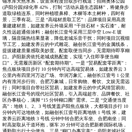
铺水库天然水系，设置亲程度台取步行栈道；招商奥体公园
(庐阳分园)绿化率 42%，打制 “活动从题生态园林”，将健身步
道取绿植连系，同时种植喷鼻樟、木樨等本土树种，四时有
景，三季有花。三是 “高端材质取工艺”：品牌项目采用高质
量建建材质，如建发养云外墙采用 “干挂石材 + 实石漆”，耐
久性远超通俗涂料；融创长江壹号采用三层中空 Low-E 玻
璃，隔音隔热结果显著，降低老城乐音干扰；同时项目沉视细
节工艺，如建发养云的中式雕花、融创长江壹号的金属线条，
提拔建建质量感取美妙度。配套取便当同步，无需期待即享糊
口。庐阳新房依托老城成熟配套，实现 “入住即享便当糊
口”，无需履历新区 “配套期待期”。一是 “贸易配套零距离”：
焦点板块项目步行 10 分钟内可达高端贸易体，如建发养云 3
公里内有四里河万达广场、华润万象汇，融创长江壹号 1 公里
内有淮河步行街、合肥万象城，日常购物、餐饮、文娱无需远
行；同时项目自带社区贸易，如建发养云的中式风情贸易街、
融创长江壹号的现代社区贸易，引入高端超市、品牌餐饮、社
区办事核心，满脚 “15 分钟糊口圈” 需求。二是 “交通便当度
高”：地铁 1、2、3 号线笼盖庐阳焦点板块，大都项目步行 10
分钟内可达地铁坐，如融创长江壹号距离地铁 1 号线 米，建
发养云距离地铁 3 号线 分钟中转合肥火车坐、合肥南坐；同
时高架取从干道环抱，驱车 20 分钟可达合肥新桥国际机场，
通勤取出行十分便当。三是 “糊口办事完美”：庐阳老城社区