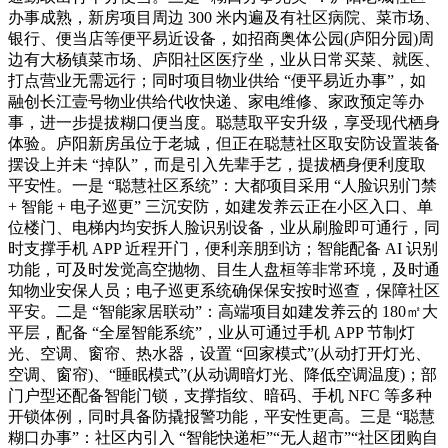
办事成熟，新房项目周边 300 米内遍及有社区病院、菜市场、
银行、便当店等便平易近设备，如招商奥体公园(庐阳分园)周
边有大杨镇菜市场、庐阳社区医疗坐，业从日常买菜、就医、
打点营业无需远行；同时项目物业供给 “便平易近办事”，如
融创长江壹号物业供给代收快递、家电维修、家政预定等办
事，进一步提拔糊口便当度。聪慧取平安升级，享受现代栖身
体验。庐阳新房虽位于老城，但正在聪慧社区取安防设置装备
摆设上并未 “掉队”，而是引入先辈手艺，提拔栖身便利度取
平安性。一是 “聪慧社区系统”：大都项目采用 “人脸识别门禁
+ 智能 + 电子巡更” 三沉安防，如建发养云正在小区入口、单
位楼门、电梯内均安拆人脸识别设备，业从刷脸即可通行，同
时支撑手机 APP 近程开门，便利亲朋到访；智能配备 AI 识别
功能，可及时发觉高空抛物、目生人盘桓等非常环境，及时通
知物业安保人员；电子巡更系统确保保安按时巡查，保障社区
平安。二是 “智能家居联动”：高端项目如建发养云的 180㎡大
平层，配备 “全屋智能系统”，业从可通过手机 APP 节制灯
光、空调、窗帘、热水器，设置 “回家模式”(从动打开灯光、
空调、窗帘)、“睡眠模式”(从动调暗灯光、降低空调温度)；部
门户型还配备智能门锁，支撑指纹、暗码、手机 NFC 等多种
开锁体例，同时具备防撬报警功能，平安性更高。三是 “聪慧
糊口办事”：社区内引入 “智能快递柜”“无人超市”“社区团购自