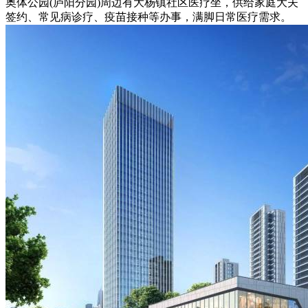
奥体公园(庐阳分园)周边有大杨镇社区医疗坐，供给家庭大夫
签约、常见病诊疗、疫苗接种等办事，满脚日常医疗需求。