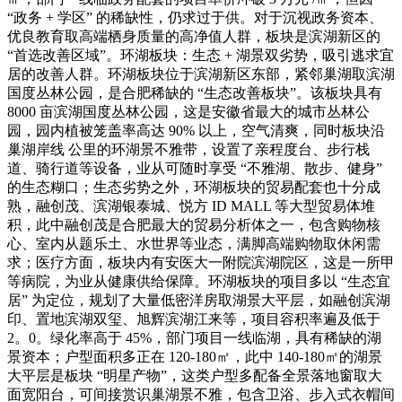
“政务 + 学区” 的稀缺性，仍求过于供。对于沉视政务资本、
优良教育取高端栖身质量的高净值人群，板块是滨湖新区的
“首选改善区域”。环湖板块：生态 + 湖景双劣势，吸引逃求宜
居的改善人群。环湖板块位于滨湖新区东部，紧邻巢湖取滨湖
国度丛林公园，是合肥稀缺的 “生态改善板块”。该板块具有
8000 亩滨湖国度丛林公园，这是安徽省最大的城市丛林公
园，园内植被笼盖率高达 90% 以上，空气清爽，同时板块沿
巢湖岸线 公里的环湖景不雅带，设置了亲程度台、步行栈
道、骑行道等设备，业从可随时享受 “不雅湖、散步、健身”
的生态糊口；生态劣势之外，环湖板块的贸易配套也十分成
熟，融创茂、滨湖银泰城、悦方 ID MALL 等大型贸易体堆
积，此中融创茂是合肥最大的贸易分析体之一，包含购物核
心、室内从题乐土、水世界等业态，满脚高端购物取休闲需
求；医疗方面，板块内有安医大一附院滨湖院区，这是一所甲
等病院，为业从健康供给保障。环湖板块的项目多以 “生态宜
居” 为定位，规划了大量低密洋房取湖景大平层，如融创滨湖
印、置地滨湖双玺、旭辉滨湖江来等，项目容积率遍及低于
2。0。绿化率高于 45%，部门项目一线临湖，具有稀缺的湖
景资本；户型面积多正在 120-180㎡，此中 140-180㎡的湖景
大平层是板块 “明星产物”，这类户型多配备全景落地窗取大
面宽阳台，可间接赏识巢湖景不雅，包含卫浴、步入式衣帽间