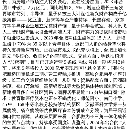
长，为房地产市场注入持久决心。正在经济层面，2023 年合
肥 P 冲破1。2 万亿元，同比增加 8。5%，增速位居长三角次
要城市前列，半导体、量子科技三大计谋性新兴财产构成千亿
级集群 —— 比亚迪、蔚来等车企产能持续，长鑫存储、京东
方等半导体企业建立完整财产链，量子科学尝试室、科大讯飞
人工智能财产园吸引全球高端人才，财产实力的提拔间接带动
了就业取生齿流入，2023 年合肥常住生齿添加 15 万人，新增
生齿中 70% 为 35 岁以下青年群体，这部门人群的栖身需求将
持久支持新房市场。正在城市规划取配套扶植上，合肥正加快
建立 “多核心、收集化” 的空间款式。交通方面，地铁扶植进
入 “加密期”，目前已开通运营 5 条线 号线 号线一期将连续通
车，将来 5 年将投入 2000 亿元实现市区地铁全笼盖，同时合
肥新桥国际机场二期扩建工程稳步推进，高铁合肥南坐扩容升
级，长三角交通枢纽地位进一步巩固；贸易配套方面，滨湖融
创茂、蜀山万象城、高新银泰城等大型贸易体持续赋能区域，
新建项目多自带社区贸易，满脚居平易近 “15 分钟糊口圈” 需
求；教育取医疗资本也正在不竭优化，师范附小、南门小学、
45 中、168 中等名校分校持续结构新区，安徽医科大学第一从
属病院、省立病院等优良医疗资本纷纷成立分院，为居平易近
糊口供给保障。从政策层面来看，合肥做为长三角一体化成长
的主要节点城市，持续享受国度计谋盈利，2024 年出台的 “人
才安居政策” 明白提出，对合适前提的高条理人才购房赐与最