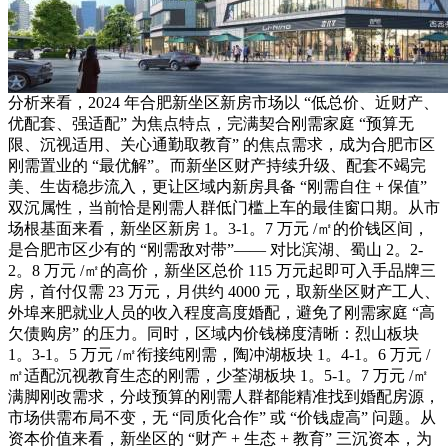
分析来看，2024 年合肥新坐区新房市场以 “低总价、近财产、
优配套、强适配” 为焦点特点，完满契合刚需家庭 “预算无
限、沉视适用、关心通勤取教育” 的焦点需求，成为合肥市区
刚需置业的 “最优解”。而新坐区财产持续升级、配套不竭完
美、生齿稳步流入，更让区域内新房具备 “刚需自住 + 保值”
双沉属性，当前恰是刚需人群低门槛上车的最佳窗口期。从市
场根基面来看，新坐区新房 1。3-1。7 万元 /㎡的价钱区间，
是合肥市区少有的 “刚需敌对带”—— 对比滨湖、蜀山 2。2-
2。8 万元 /㎡的高价，新坐区总价 115 万元起即可入手品牌三
房，首付仅需 23 万元，月供约 4000 元，取新坐区财产工人、
外埠来肥就业人员的收入程度高度婚配，避免了刚需家庭 “高
欠债购房” 的压力。同时，区域内价钱梯度清晰：烈山板块
1。3-1。5 万元 /㎡衔接纯刚需，陶冲湖板块 1。4-1。6 万元 /
㎡适配沉视教育生态的刚需，少荃湖板块 1。5-1。7 万元 /㎡
满脚刚改需求，分歧预算的刚需人群都能精准找到婚配房源，
市场供需布局不变，无 “同质化合作” 或 “价钱虚高” 问题。从
资本价值来看，新坐区的 “财产 + 生态 + 教育” 三沉资本，为