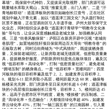
幕墙”，既保留中式神韵，又提拔采光取视野，部门房源可远
眺董铺水库取大蜀山，实现 “推窗见景，出门入画”。二是 “汗
青地标联动”：逍遥津板块的项目如融创长江壹号，正在社区
规划中融入汗青元素，如以 “逍遥津三国文化” 为从题打制社
区景不雅墙，正在贸易街区引入非遗手做、庐州大鼓等保守文
化业态，同时组织业从参取 “逍遥津汗青研学”“明教寺文化体
验” 等勾当，让业从深度感触感染老城文脉，加强栖身认同
感。三是 “街巷风貌保留”：庐阳正在新房开辟中沉视 “老城街
巷肌理”，如置地栢悦轩项目保留周边百大哥街 “明教寺巷” 的
石板取古树，同时沿街商铺为 “中式风情街”，既提拔栖身质
量，又保留老城回忆，让新房取老城无缝跟尾。低密取质量兼
具，提拔栖身舒服度。庐阳新房特别是焦点板块项目，遍及沉
视 “低容积率 + 高绿化率”，打制 “低密质量社区”，避免老城
“拥堵压制” 的栖身痛点。一是 “低容积率 + 宽楼间距”：四里
河板块的项目容积率遍及低于 2。2。如建发养云容积率 2。
0。规划 6-11 层洋房取小高层，楼间距最大达 60 米，确保每
栋楼采光充脚，部门房源冬至日采光时长超 6 小时；逍遥津板
块的小高层项目如融创长江壹号，容积率 2。5。楼间距达 45
米，远高于合肥市区平均程度，避免 “楼挨楼” 的压制感。二
是 “高绿化率 + 生态融合”：大都项目绿化率超 40%，如建发
养云绿化率 45%，打制 “一轴三园五巷” 的江南园林，引入董