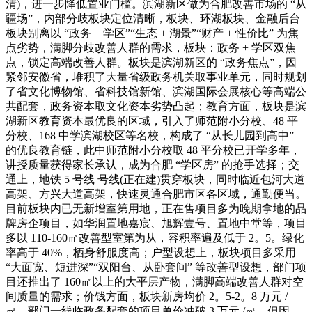
清)，进一步降低置业门槛。滨湖新区做为合肥改善市场的 “从
疆场”，内部分歧板块定位清晰，板块、环湖板块、金融后台
板块别离以 “政务 + 学区”“生态 + 湖景”“财产 + 性价比” 为焦
点劣势，满脚分歧改善人群的需求，板块：政务 + 学区双焦
点，锁定高端改善人群。板块是滨湖新区的 “政务焦点”，因
紧邻安徽省，堆积了大量省级政务机关取事业单元，同时规划
了省文化博物馆、省科技馆新馆、滨湖国际会展核心等高端公
共配套，政务资本取文化资本劣势凸起；教育方面，板块是滨
湖新区教育资本最优良的区域，引入了师范附小分校、48 平
分校、168 中学滨湖校区等名校，构成了 “从长儿园到高中”
的优良教育链，此中师范附小分校取 48 平分校已开学多年，
讲授质量获得家长承认，成为合肥 “学区房” 的抢手选择；交
通上，地铁 5 号线 号线(正在建)贯穿板块，同时临近包河大道
高架、方兴大道高架，快速灵通合肥市区各区域，通勤便当。
目前板块内已无新增室第用地，正在售项目多为晚期拿地的品
牌房企项目，如华润置地嘉宸、旭辉壹号、置地中堂等，项目
多以 110-160㎡改善型室第为从，容积率遍及低于 2。5。绿化
率高于 40%，栖身舒服度高；户型设想上，板块项目多采用
“大面宽、短进深”“双阳台、从卧套间” 等改善型设想，部门项
目还推出了 160㎡以上的大平层产物，满脚高端改善人群对空
间质量的需求；价钱方面，板块新房均价 2。5-2。8 万元 /
㎡，部门一线临政务配套的项目单价冲破 3 万元 /㎡，但因