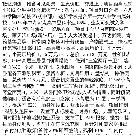
抵达湖边，推窗可见湖景，生态优胜；交通上，项目距离地铁
4 号线 分钟中转合肥火车坐；教育方面，项目对口合肥一六八
中学陶冲湖校区(初中部)，这所学校是合肥一六八中学曲属分
校，2023 年中考沉点高中登科率达 85%，业女可免试入学，
完全处理 “教育焦炙”；贸易方面，项目 1 公里内有陶冲湖广
场、家天活广场(新坐店)，已引入大润发超市、万达影院、肯
德基等品牌，日常购物取休闲十分便当。产物设想上，绿地柏
仕第宅推出 89-115㎡高层取小高层，高层均价 1。4 万元 /
㎡，小高层均价 1。6 万元 /㎡，总价 125-185 万元，性价比凸
起。89㎡高层三居是 “刚需爆款”，做到 “三室两厅一卫”，客
堂面宽 3。9 米，毗连 4。5 米阳台，可俯瞰陶冲湖景不雅；从
卧配备不雅景飘窗，预留衣柜，厨房采用 U 型结构，操做便
当，总价约 125 万元，适合初次置业的年轻家庭。115㎡小高
层三居为 “刚改户型”，做到 “三室两厅两卫”，南北双阳台，
客堂面宽 4。3 米，从卧配备卫浴取步入式衣帽间，同时预留
储物间，适合有后代的三口之家；小高层为 11 层，一梯两
户，得房率 82%，栖身密度低，舒服度高于高层。项目打制
“湖景从题园林”，设置了步行栈道、健身广场、儿童逛乐区，
同时配备绿地聪慧物业系统，支撑手机 APP 报修、缴费，提
拔栖身便利度，当前正在售房源充脚，且针对刚需家庭推出
“首付分期” 政策(首付 20% 即可签约，残剩 10% 一年内付