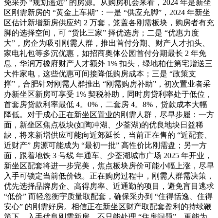
免采办 “规划遥远” 的房源。从购房机会来看，2024 年是新坐
区刚需新房的 “黄金上车期”：一是 “供应充脚”，2024 年新坐
区估计新增新房供应约 2 万套，笼盖各刚需板块，购房者有充
脚的选择空间，可 “货比三家” 择优选房；二是 “优惠力度
大”，房企为吸引刚需人群，推出首付分期、财产人才扣头、
家电礼包等多沉优惠，如招商奥体公园首付分期最长 2 年免
息，华润万橡府财产人才额外 1% 扣头，绿地柏仕第宅赠送三
大件家电，这些优惠可间接降低购房成本；三是 “政策支
撑”，合肥针对刚需人群推出 “刚需购房补助”，初次置业者采
办新坐区新房可享受 1% 契税补助，同时房贷利率处于低位，
首套房贷款利率最低 4。0%，二套房 4。8%，贷款成本大幅
降低。对于成心正在新坐区置业的刚需人群，尽早步履：一方
面，新坐区焦点板块(如陶冲湖、少荃湖)的优良地块日益稀
缺，将来新增供应可能向近郊延长，当前正在售的 “近配套、
近财产” 房源可能成为 “最初一批” 高性价比刚需盘；另一方
面，跟着地铁 3 号线 年通车、少荃湖城市广场 2025 年开业，
新坐区配套将进一步完美，焦点板块房价可能小幅上涨，尽早
入手可锁定当前低价钱。正在购房过程中，刚需人群需决策，
优先选择品牌房企、高得房率、近通勤的项目，避免盲目逃求
“低价” 而轻忽衡宇质量取配套，确保采办到 “住得恬逸、住得
安心” 的刚需好房。相信正在新坐区财产取配套盈利的持续鞭
策下，入手优良刚需新房，不只能处理 “住房问题”，更能为