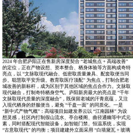
2024 年合肥庐阳正在售新房深度契合 “老城焦点 + 高端改善”
的定位，正在产物设想、资本整合、栖身体验等方面构成奇特
亮点，以 “文脉取现代融合、低密取质量兼具、配套取便当同
步、聪慧取平安升级、教育取医疗顶配” 为焦点，打制合肥老
城改善的新标杆，成为区别于其他区域的焦点合作力。文脉取
现代融合，打制奇特栖身空气。庐阳新房最大的亮点是 “千年
文脉取现代质量的深度融合”，既保留老城的汗青底蕴，又注
入现代栖身的舒服便当，避免 “千盘一面” 的同质化。一是
“新中式产物气概”：高端项目如建发养云以 “江南园林” 为设
想灵感，社区内打制假山流水、亭台楼阁、曲径通幽等中式元
素，同时搭配现代智能设备，如智能门禁、恒温系统，实现
“古意取现代” 的均衡；项目建建外立面采用 “白墙黛瓦 + 玻璃