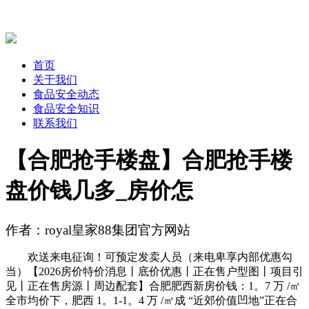
首页
关于我们
食品安全动态
食品安全知识
联系我们
【合肥抢手楼盘】合肥抢手楼
盘价钱几多_房价怎
作者：royal皇家88集团官方网站
欢送来电征询！可预定发卖人员（来电卑享内部优惠勾
当）【2026房价特价消息丨底价优惠丨正在售户型图丨项目引
见丨正在售房源丨周边配套】合肥肥西新房价钱：1。7 万 /㎡
全市均价下，肥西 1。1-1。4 万 /㎡成 “近郊价值凹地”正在合