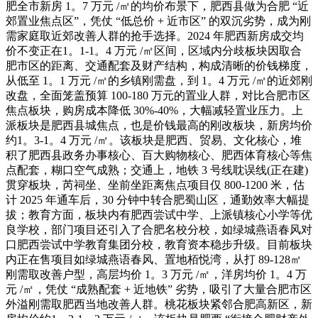
肥全市新房 1。7 万元 /㎡的均价布景下，肥西县做为合肥 “近
郊置业焦点区”，凭仗 “低总价 + 近市区” 的双沉劣势，成为刚
需家庭取近郊改善人群的抢手选择。2024 年肥西新房成交均
价不变正在1。1-1。4 万元 /㎡区间，区域内分歧板块因取合
肥市区的距离、交通配套及财产结构，构成清晰的价钱梯度，
从低至 1。1 万元 /㎡的乡镇刚需盘，到 1。4 万元 /㎡的近郊刚
改盘，全面笼盖预算 100-180 万元的置业人群，对比合肥市区
焦点板块，购房成本降低 30%-40%，大幅减轻置业压力。上
派板块是肥西县城焦点，也是价钱最高的刚改板块，新房均价
约1。3-1。4 万元 /㎡。该板块是肥西、贸易、文化核心，堆
积了肥西县政务办事核心、百大购物核心、肥西体育核心等焦
点配套，糊口空气成熟；交通上，地铁 3 号线耽误线(正在建)
贯穿板块，芮祠坐、坐前坐距离焦点项目仅 800-1200 米，估
计 2025 年通车后，30 分钟中转合肥蜀山区，通勤效率大幅提
拔；教育方面，板块内有肥西尝试中学、上派镇核心小学等优
良学校，部门项目还引入了合肥名校分校，如绿城燕语春风对
口肥西尝试中学教育集团分校，教育资本稳步升级。目前板块
内正在售项目如绿城燕语春风、置地栢悦湾，从打 89-128㎡
刚需取改善户型，高层均价 1。3 万元 /㎡，洋房均价 1。4 万
元 /㎡，凭仗 “成熟配套 + 近地铁” 劣势，吸引了大量合肥市区
外溢刚需取肥西当地改善人群。桃花板块紧邻合肥高新区，新