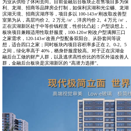
为业从供给了休闲去向。目前金融后台板块正在售项目多为保
利、龙湖、招商等品牌房企打制，如保利滨湖和光尘樾、龙湖
滨湖天境、招商滨湖序等，项目多以 100-143㎡刚改取改善型
室第为从，高层均价 2。2 万元 /㎡，洋房均价 2。4 万元 /㎡，
正在滨湖新区处于中等价钱程度，性价比凸起；户型设想上，
板块项目兼顾适用性取舒服度，100-120㎡刚改户型满脚三口
之家需求，120-143㎡改善户型配备双阳台、从卧套间等设
想，适合四口之家；同时板块内项目容积率多正在 2。0-2。5
之间，绿化率高于 40%，栖身舒服度较高。对于正在滨湖金
融后台工做的财产人群，以及逃求高性价比的市区外溢改善人
群，金融后台板块是滨湖新区的 “高潜力选择”。