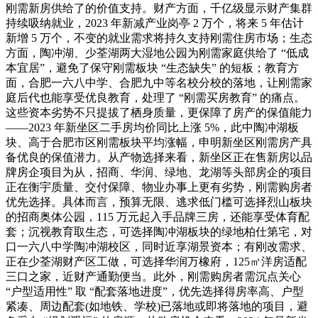
刚需新房供给了的价值支持。财产方面，千亿级显示财产集群
持续吸纳就业，2023 年新减产业岗亭 2 万个，将来 5 年估计
新增 5 万个，不变的就业需求将持久支持刚需住房市场；生态
方面，陶冲湖、少荃湖两大湿地公园为刚需家庭供给了 “低成
本宜居”，避免了保守刚需板块 “生态缺失” 的短板；教育方
面，合肥一六八中学、合肥九中等名校分校的落地，让刚需家
庭后代也能享受优良教育，处理了 “刚需买房教育” 的痛点。
这些资本劣势不只提拔了栖身质量，更保障了房产的保值能力
——2023 年新坐区二手房均价同比上涨 5%，此中陶冲湖板
块、高于合肥市区刚需板块平均涨幅，申明新坐区刚需房产具
备优良的保值潜力。从产物选择来看，新坐区正在售新房以品
牌房企项目为从，招商、华润、绿地、龙湖等头部房企的项目
正在衡宇质量、交付保障、物业办事上更有劣势，刚需购房者
优先选择。具体而言，预算无限、逃求低门槛可选择烈山板块
的招商奥体公园，115 万元起入手品牌三房，还能享受体育配
套；沉视教育取生态，可选择陶冲湖板块的绿地柏仕第宅，对
口一六八中学陶冲湖校区，同时近享湖景资本；有刚改需求、
正在少荃湖财产区工做，可选择华润万橡府，125㎡洋房适配
三口之家，近财产通勤便当。此外，刚需购房者需沉点关心
“户型适用性” 取 “配套落地进度”，优先选择得房率高、户型
紧凑、周边配套(如地铁、学校)已落地或即将落地的项目，避