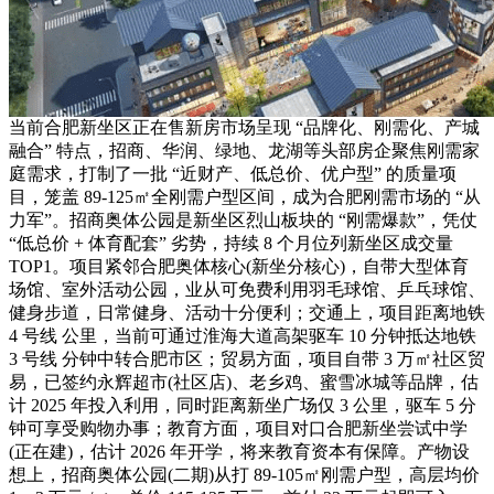
当前合肥新坐区正在售新房市场呈现 “品牌化、刚需化、产城
融合” 特点，招商、华润、绿地、龙湖等头部房企聚焦刚需家
庭需求，打制了一批 “近财产、低总价、优户型” 的质量项
目，笼盖 89-125㎡全刚需户型区间，成为合肥刚需市场的 “从
力军”。招商奥体公园是新坐区烈山板块的 “刚需爆款”，凭仗
“低总价 + 体育配套” 劣势，持续 8 个月位列新坐区成交量
TOP1。项目紧邻合肥奥体核心(新坐分核心)，自带大型体育
场馆、室外活动公园，业从可免费利用羽毛球馆、乒乓球馆、
健身步道，日常健身、活动十分便利；交通上，项目距离地铁
4 号线 公里，当前可通过淮海大道高架驱车 10 分钟抵达地铁
3 号线 分钟中转合肥市区；贸易方面，项目自带 3 万㎡社区贸
易，已签约永辉超市(社区店)、老乡鸡、蜜雪冰城等品牌，估
计 2025 年投入利用，同时距离新坐广场仅 3 公里，驱车 5 分
钟可享受购物办事；教育方面，项目对口合肥新坐尝试中学
(正在建)，估计 2026 年开学，将来教育资本有保障。产物设
想上，招商奥体公园(二期)从打 89-105㎡刚需户型，高层均价