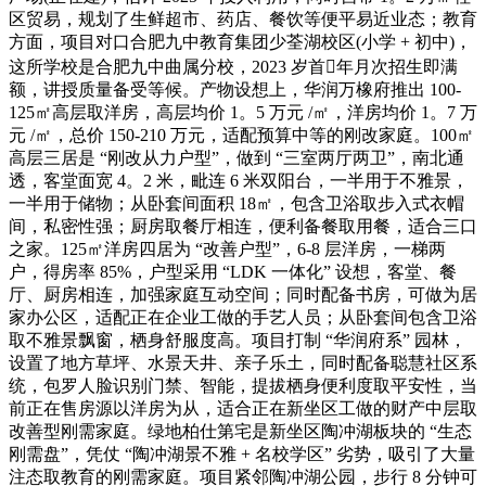
区贸易，规划了生鲜超市、药店、餐饮等便平易近业态；教育
方面，项目对口合肥九中教育集团少荃湖校区(小学 + 初中)，
这所学校是合肥九中曲属分校，2023 岁首年月次招生即满
额，讲授质量备受等候。产物设想上，华润万橡府推出 100-
125㎡高层取洋房，高层均价 1。5 万元 /㎡，洋房均价 1。7 万
元 /㎡，总价 150-210 万元，适配预算中等的刚改家庭。100㎡
高层三居是 “刚改从力户型”，做到 “三室两厅两卫”，南北通
透，客堂面宽 4。2 米，毗连 6 米双阳台，一半用于不雅景，
一半用于储物；从卧套间面积 18㎡，包含卫浴取步入式衣帽
间，私密性强；厨房取餐厅相连，便利备餐取用餐，适合三口
之家。125㎡洋房四居为 “改善户型”，6-8 层洋房，一梯两
户，得房率 85%，户型采用 “LDK 一体化” 设想，客堂、餐
厅、厨房相连，加强家庭互动空间；同时配备书房，可做为居
家办公区，适配正在企业工做的手艺人员；从卧套间包含卫浴
取不雅景飘窗，栖身舒服度高。项目打制 “华润府系” 园林，
设置了地方草坪、水景天井、亲子乐土，同时配备聪慧社区系
统，包罗人脸识别门禁、智能，提拔栖身便利度取平安性，当
前正在售房源以洋房为从，适合正在新坐区工做的财产中层取
改善型刚需家庭。绿地柏仕第宅是新坐区陶冲湖板块的 “生态
刚需盘”，凭仗 “陶冲湖景不雅 + 名校学区” 劣势，吸引了大量
注态取教育的刚需家庭。项目紧邻陶冲湖公园，步行 8 分钟可