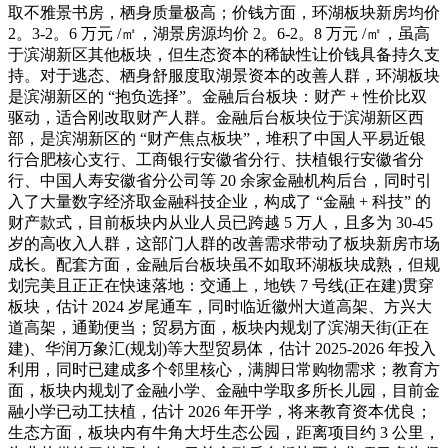
取不雅景书房，栖身质量极高；价钱方面，环湖板块新房均价
2。3-2。6 万元 /㎡，湖景房源均价 2。6-2。8 万元 /㎡，虽高
于滨湖新区其他板块，但生态资本的稀缺性让价钱具备持久支
持。对于逃态、栖身舒服度取湖景资本的改善人群，环湖板块
是滨湖新区的 “抱负选择”。金融后台板块：财产 + 性价比双
驱动，适合刚改取财产人群。金融后台板块位于滨湖新区西
部，是滨湖新区的 “财产焦点板块”，堆积了中国人平易近银
行合肥核心支行、工商银行安徽省分行、扶植银行安徽省分
行、中国人寿安徽省分公司等 20 余家金融机构后台，同时引
入了大量数字经济取金融科技企业，构成了 “金融 + 科技” 的
财产款式，目前板块内从业人员已跨越 5 万人，且多为 30-45
岁的高收入人群，这部门人群的改善需求带动了板块新房市场
成长。配套方面，金融后台板块虽不如取环湖板块成熟，但规
划完美且正正在快速落地：交通上，地铁 7 号线(正在建)贯穿
板块，估计 2024 岁尾通车，同时临近徽州大道高架、方兴大
道高架，通勤便当；贸易方面，板块内规划了滨湖天街(正在
建)、华润万象汇(规划)等大型贸易体，估计 2025-2026 年投入
利用，同时已建成多个邻里核心，满脚日常购物需求；教育方
面，板块内规划了金融小学、金融中学取多所长儿园，目前金
融小学已动工扶植，估计 2026 年开学，将来教育资本优良；
生态方面，板块内有牛角大圩生态公园，距离项目约 3 公里，