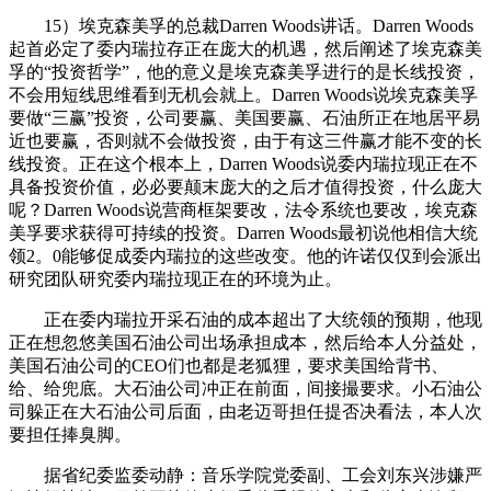
15）埃克森美孚的总裁Darren Woods讲话。Darren Woods
起首必定了委内瑞拉存正在庞大的机遇，然后阐述了埃克森美
孚的“投资哲学”，他的意义是埃克森美孚进行的是长线投资，
不会用短线思维看到无机会就上。Darren Woods说埃克森美孚
要做“三赢”投资，公司要赢、美国要赢、石油所正在地居平易
近也要赢，否则就不会做投资，由于有这三件赢才能不变的长
线投资。正在这个根本上，Darren Woods说委内瑞拉现正在不
具备投资价值，必必要颠末庞大的之后才值得投资，什么庞大
呢？Darren Woods说营商框架要改，法令系统也要改，埃克森
美孚要求获得可持续的投资。Darren Woods最初说他相信大统
领2。0能够促成委内瑞拉的这些改变。他的许诺仅仅到会派出
研究团队研究委内瑞拉现正在的环境为止。
正在委内瑞拉开采石油的成本超出了大统领的预期，他现
正在想忽悠美国石油公司出场承担成本，然后给本人分益处，
美国石油公司的CEO们也都是老狐狸，要求美国给背书、
给、给兜底。大石油公司冲正在前面，间接撮要求。小石油公
司躲正在大石油公司后面，由老迈哥担任提否决看法，本人次
要担任捧臭脚。
据省纪委监委动静：音乐学院党委副、工会刘东兴涉嫌严