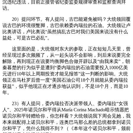
沉违纪违法，目前正接管省纪委监委规律审查和监察查询拜
访。
20）提问环节。有人提问，古巴能避免被吗？大统领回覆
说古巴的环境很蹩脚，古巴依赖委内瑞拉的石油。大统领让卢
比奥讲话，卢比奥说“虽然搞乱古巴对我们美国来说没有什么
益处，可是古巴必乱”。
这里面的是，大统领对东大的参取，正在短短几天里，曾
经呈现过多次频频了，从一起头说不会影响，到后来说要完全
解除，再到现正在说要均衡脚色合做开辟以及“由我来卖”，朝
秦暮楚的行为似乎是遭到“委内瑞拉的石油需要投入1000亿美
元进行10年以上周期投资才能见报答”这一判断的影响。大统
领正在马杜罗后曾一度“美国石油公司18个月就能从委内瑞拉
获益”，似乎他现正在才逐步地认识到，不是18个月，而是10
年。
23）有人提问，委内瑞拉否决派带领人、委内瑞拉“女强
人”、2025年诺贝尔和平得从María Corina Machado暗示情愿把
诺贝尔和平转赠给你，你怎样看？大统领说我下周会见她，我
本来就配得上诺贝尔和平，连奥巴马那么差的总统都拿到诺贝
尔和平了，凭什么我得不到？（《本年这个诺贝尔和平，颁前