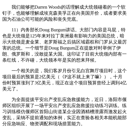
我们能够把Darren Woods的话理解成大统领碰着的一个软
钉子，也能够理解成埃克森美孚正在向美国开价，或者要求美
国为石油公司可能的风险和丧失兜底。
11）内务部长Doug Burgum讲话。大部门内容是马屁，特
色是大统领是125年来对拉丁美洲最有影响力的美国总统，暗
示大统领是麦金莱、老罗斯福之后搞区域霸权和门罗从义最厉
害的总统。一个细节是Doug Burgum正在提敌对时举例了伊
朗、俄罗斯和，没敢提某大国。这印证了目前大统领内部有一
条红线，不许碰，大统领本年是实的想来拜候。
一个相关的是，我们客岁月份引见白宫舞厅项目时，这个
项目最后的预算是2亿美元（《P这不就上来了嘛》），十月
份时预算涨到了3亿美元，现正在这个项目预算曾经上调到4亿
美元了。
为全面提拔平安出产变乱应急救援能力，近日，洛阳市偃
师区组织开展了一场平安出产变乱应急救援拉动练习训练。练
习训练模仿偃师区首阳山街道某企业因酒精槽泄露而激发起火
变乱，采纳不提前通知的体例，实正在查验各相关本能机能部
分应急响应、物资调配和现场措置能力。