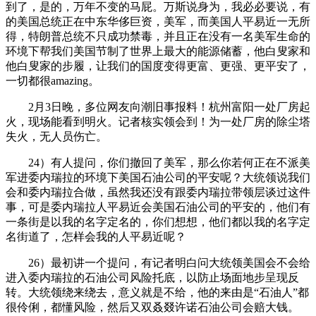
到了，是的，万年不变的马屁。万斯说身为，我必必要说，有
的美国总统正在中东华侈巨资，美军，而美国人平易近一无所
得，特朗普总统不只成功禁毒，并且正在没有一名美军生命的
环境下帮我们美国节制了世界上最大的能源储蓄，他白叟家和
他白叟家的步履，让我们的国度变得更富、更强、更平安了，
一切都很amazing。
2月3日晚，多位网友向潮旧事报料！杭州富阳一处厂房起
火，现场能看到明火。记者核实领会到！为一处厂房的除尘塔
失火，无人员伤亡。
24）有人提问，你们撤回了美军，那么你若何正在不派美
军进委内瑞拉的环境下美国石油公司的平安呢？大统领说我们
会和委内瑞拉合做，虽然我还没有跟委内瑞拉带领层谈过这件
事，可是委内瑞拉人平易近会美国石油公司的平安的，他们有
一条街是以我的名字定名的，你们想想，他们都以我的名字定
名街道了，怎样会我的人平易近呢？
26）最初讲一个提问，有记者明白问大统领美国会不会给
进入委内瑞拉的石油公司风险托底，以防止场面地步呈现反
转。大统领绕来绕去，意义就是不给，他的来由是“石油人”都
很伶俐，都懂风险，然后又双叒叕许诺石油公司会赔大钱。