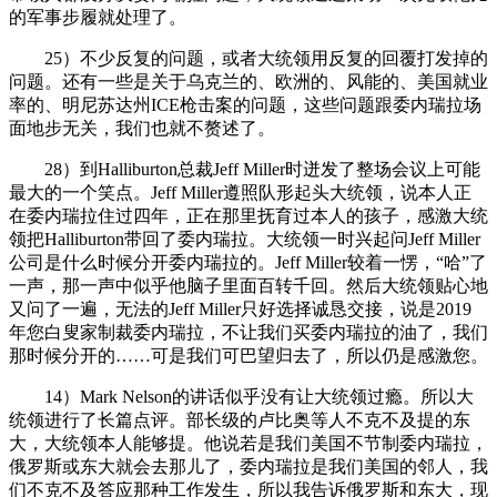
的军事步履就处理了。
25）不少反复的问题，或者大统领用反复的回覆打发掉的
问题。还有一些是关于乌克兰的、欧洲的、风能的、美国就业
率的、明尼苏达州ICE枪击案的问题，这些问题跟委内瑞拉场
面地步无关，我们也就不赘述了。
28）到Halliburton总裁Jeff Miller时迸发了整场会议上可能
最大的一个笑点。Jeff Miller遵照队形起头大统领，说本人正
在委内瑞拉住过四年，正在那里抚育过本人的孩子，感激大统
领把Halliburton带回了委内瑞拉。大统领一时兴起问Jeff Miller
公司是什么时候分开委内瑞拉的。Jeff Miller较着一愣，“哈”了
一声，那一声中似乎他脑子里面百转千回。然后大统领贴心地
又问了一遍，无法的Jeff Miller只好选择诚恳交接，说是2019
年您白叟家制裁委内瑞拉，不让我们买委内瑞拉的油了，我们
那时候分开的……可是我们可巴望归去了，所以仍是感激您。
14）Mark Nelson的讲话似乎没有让大统领过瘾。所以大
统领进行了长篇点评。部长级的卢比奥等人不克不及提的东
大，大统领本人能够提。他说若是我们美国不节制委内瑞拉，
俄罗斯或东大就会去那儿了，委内瑞拉是我们美国的邻人，我
们不克不及答应那种工作发生，所以我告诉俄罗斯和东大，现