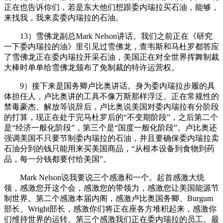
正在也告诉你们，若是东大他们想跟委内瑞拉买石油，能够，
来找我，我来卖委内瑞拉的石油。
13）雪佛龙副总Mark Nelson讲话。我们之前正在《研究
一下委内瑞拉的油》里引见过雪佛龙，查韦斯和马杜罗都答应
了雪佛龙正在委内瑞拉开采石油，美国正在对全世界挥舞制裁
大棒时单单给雪佛龙颁布了免制裁的特许运营权。
9）接下来是国务卿卢比奥讲话。身为委内瑞拉步履的具
体担任人，卢比奥讲的工具不像万斯那样浮泛。正在常规性的
禁毒豪杰、解放等说辞后，卢比奥说美国对委内瑞拉有分阶段
的打算，现正在处于完马杜罗后的“不变期阶段”，之后第二个
是“经济一般化阶段”，第三个是“国度一般化阶段”。卢比奥还
强调美国不只要节制委内瑞拉的石油，并且要确保委内瑞拉卖
石油分到的钱只能用来买美国商品，“从根本设备到食物到药
品，每一分钱都要付给美国”。
Mark Nelson说我要说三个感激和一个。起首感激大统
领，感激您开这个会，感激您的带领力，感激您让美国能源节
制世界。第二个感激本届内阁，感激卢比奥国务卿、Burgum
部长、Wright部长，感激你们将正在座各方堆积起来，感激你
们维持世界的运转。第三个感激我们正在委内瑞拉的员工。最