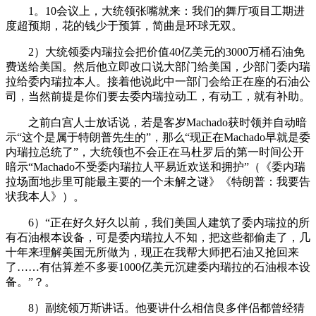
1。10会议上，大统领张嘴就来：我们的舞厅项目工期进
度超预期，花的钱少于预算，简曲是环球无双。
2）大统领委内瑞拉会把价值40亿美元的3000万桶石油免
费送给美国。然后他立即改口说大部门给美国，少部门委内瑞
拉给委内瑞拉本人。接着他说此中一部门会给正在座的石油公
司，当然前提是你们要去委内瑞拉动工，有动工，就有补助。
之前白宫人士放话说，若是客岁Machado获时领并自动暗
示“这个是属于特朗普先生的”，那么“现正在Machado早就是委
内瑞拉总统了”，大统领也不会正在马杜罗后的第一时间公开
暗示“Machado不受委内瑞拉人平易近欢送和拥护”（《委内瑞
拉场面地步里可能最主要的一个未解之谜》《特朗普：我要告
状我本人》）。
6）“正在好久好久以前，我们美国人建筑了委内瑞拉的所
有石油根本设备，可是委内瑞拉人不知，把这些都偷走了，几
十年来理解美国无所做为，现正在我帮大师把石油又抢回来
了……有估算差不多要1000亿美元沉建委内瑞拉的石油根本设
备。”？。
8）副统领万斯讲话。他要讲什么相信良多伴侣都曾经猜