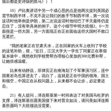
颁后都是史诗级的抓马》）！
10）卢比奥讲话中另一个成心思的点是他两次提到美国必
需节制西半球，不克不及让我们的敌手节制西半球，第一次说
这话时他举例是伊朗，第二次说这话时他结巴了半天最终仍是
忍住了，没有举具体的例子。这个小细节申明大统领2。0一方
面很是一些大国，另一方面现正在正在面临这些大国时不敢口
无遮拦。
“我的老家正在甘肃天水，正在回家的火车上收到了学校
的这笔补助，很，”近日，江汉大学大一学生丁同窗正在寒假
返乡途中，俄然收到学校赞帮办理核心发放的300元费补帮，
让她倍感温暖。
比来有动静说，菲律宾正在南海划了个军事演习区，连中
国黄岩岛也算进去了，说白了，这就是正在中国的领海、国土
和领空，中国正在从权问题上，从来都不会让步，必定要还
击。
21）有人提问，泽连斯基第一时间表达了对美国马杜罗的
支撑，泽连斯基但愿美国接下来对普京如法，请问美如泽连斯
基所愿吗？大统领说没需要。