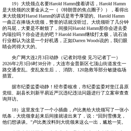
19）大统领点名要Harold Hamm接着讲话，Harold Hamm
是大统领的次要金从之一（《特朗普的焦点圈子》），看得出
来大统领对Harod Hamm的讲话是寄予厚望的。Harold Hamm
一曲正在捧场大统领，赞誉的话就没听过。大统领听了几分钟
的马屁，大要是不耐烦了，间接问Harold Hamm那你会进去委
内瑞拉吗？你会进去的吧？Harold Hamm继续打太极，说石油
行业都认为这是一个好机遇，正如Darren Woods说的，我们眼
睛会闭得大大的。
央广网大连2月3日动静（记者刘培俊 见习记者丁一）
2026年2月3日6时38分许，大连市金普新区七顶山街道发生一
路交通变乱。变乱发生后，、消防、120急救等部分敏捷临场
措置。
据市纪委监委动静！经市委核准，市纪委监委对垫江县原
党组、副县长刘新平易近严沉违纪违法问题进行了立案审查查
询拜访。
18）这里发生了一个小插曲，卢比奥给大统领写了一张小
纸条，大统领拿起来后间接就读出来了，说：“回到雪佛龙，
他们想谈谈。”卢比奥没料到大统领来这么一出，尴尬一笑。