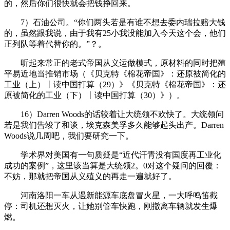
的，然后你们很快就会把钱挣回来。
7）石油公司。“你们两头若是有谁不想去委内瑞拉赔大钱
的，虽然跟我说，由于我有25小我没能加入今天这个会，他们
正列队等着代替你的。”？。
听起来常正的老式帝国从义运做模式，原材料的同时把殖
平易近地当推销市场（《贝克特《棉花帝国》：还原被简化的
工业（上）丨读中国打算（29）》《贝克特《棉花帝国》：还
原被简化的工业（下）丨读中国打算（30）》）。
16）Darren Woods的话较着让大统领不欢快了。大统领问
若是我们告竣了和谈，埃克森美孚多久能够起头出产。Darren
Woods说几周吧，我们要研究一下。
学术界对美国有一句质疑是“近代汗青没有国度再工业化
成功的案例”，这里该当算是大统领2。0对这个疑问的回覆：
不妨，那就把帝国从义殖义的再走一遍就好了。
河南洛阳一车从遇新能源车底盘冒火星，一大呼鸣笛截
停：司机还想灭火，让她别管车快跑，刚撤离车辆就发生爆
燃。