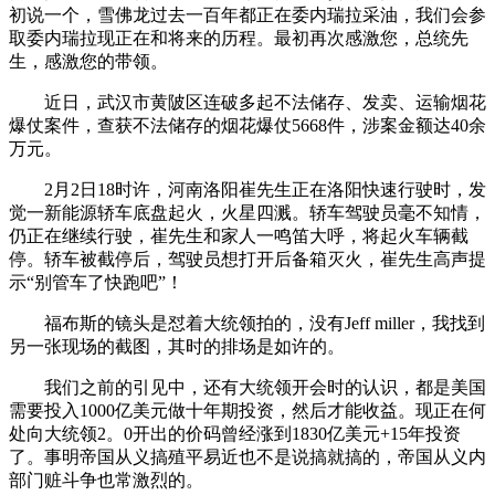
初说一个，雪佛龙过去一百年都正在委内瑞拉采油，我们会参
取委内瑞拉现正在和将来的历程。最初再次感激您，总统先
生，感激您的带领。
近日，武汉市黄陂区连破多起不法储存、发卖、运输烟花
爆仗案件，查获不法储存的烟花爆仗5668件，涉案金额达40余
万元。
2月2日18时许，河南洛阳崔先生正在洛阳快速行驶时，发
觉一新能源轿车底盘起火，火星四溅。轿车驾驶员毫不知情，
仍正在继续行驶，崔先生和家人一鸣笛大呼，将起火车辆截
停。轿车被截停后，驾驶员想打开后备箱灭火，崔先生高声提
示“别管车了快跑吧”！
福布斯的镜头是怼着大统领拍的，没有Jeff miller，我找到
另一张现场的截图，其时的排场是如许的。
我们之前的引见中，还有大统领开会时的认识，都是美国
需要投入1000亿美元做十年期投资，然后才能收益。现正在何
处向大统领2。0开出的价码曾经涨到1830亿美元+15年投资
了。事明帝国从义搞殖平易近也不是说搞就搞的，帝国从义内
部门赃斗争也常激烈的。