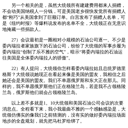
另一个相关的是，虽然大统领所有建建费用都来人捐赠，
不会动美国纳税人一分钱，可是美国老乡很快发觉所有捐赠人
都“刚巧”从美国拿到了巨额订单。白宫发布了捐赠人名单，可
是《纽约时报》等爆料说发布的名单不全，大统领正在无意识
地掩藏一些捐款人。
27）会议最初是一圈相对小规模的石油公司逐一。不少是
委内瑞拉者家族旗下的石油公司，纷纷了大统领的军事步履为
委内瑞拉“创制了乐不雅的空气”，暗示“将委内瑞拉的石油运
往美国是全体委内瑞拉人的骄傲”。
22）有人提问，大统领你怎样看委内瑞拉姑且总统罗德里
格斯？大统领说她现正在看起来像是美国的盟友，我相信之后
她还会是美国的盟友。我们不单愿俄罗斯和东大正在那儿。同
样的，我不单愿俄罗斯他们正在格陵兰岛，若是我不占领格陵
兰岛，俄罗斯他们就会占领格陵兰岛。
以上差不多就是1。10大统领和美国石油公司会议的次要
消息点。全程看下来，我小我最曲不雅的一个感触感染是，大
统领仿佛实的像我们之前猜测的，没有实的做好委内瑞拉场面
地步的全盘规划，就先把马杜罗给绑了。