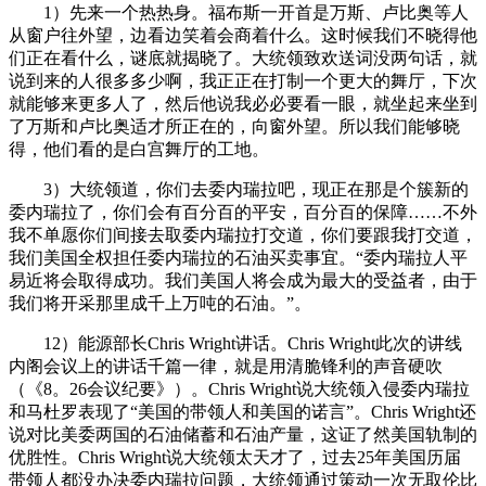
1）先来一个热热身。福布斯一开首是万斯、卢比奥等人
从窗户往外望，边看边笑着会商着什么。这时候我们不晓得他
们正在看什么，谜底就揭晓了。大统领致欢送词没两句话，就
说到来的人很多多少啊，我正正在打制一个更大的舞厅，下次
就能够来更多人了，然后他说我必必要看一眼，就坐起来坐到
了万斯和卢比奥适才所正在的，向窗外望。所以我们能够晓
得，他们看的是白宫舞厅的工地。
3）大统领道，你们去委内瑞拉吧，现正在那是个簇新的
委内瑞拉了，你们会有百分百的平安，百分百的保障……不外
我不单愿你们间接去取委内瑞拉打交道，你们要跟我打交道，
我们美国全权担任委内瑞拉的石油买卖事宜。“委内瑞拉人平
易近将会取得成功。我们美国人将会成为最大的受益者，由于
我们将开采那里成千上万吨的石油。”。
12）能源部长Chris Wright讲话。Chris Wright此次的讲线
内阁会议上的讲话千篇一律，就是用清脆锋利的声音硬吹
（《8。26会议纪要》）。Chris Wright说大统领入侵委内瑞拉
和马杜罗表现了“美国的带领人和美国的诺言”。Chris Wright还
说对比美委两国的石油储蓄和石油产量，这证了然美国轨制的
优胜性。Chris Wright说大统领太天才了，过去25年美国历届
带领人都没办决委内瑞拉问题，大统领通过策动一次无取伦比