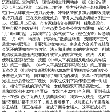
沉案组跟进查询拜访；现场视频全球网动静，据《文报告请
示》1月15日报道，15日晚上7时许，警方接报称一名须眉闯入
屯门一店肆取走一把刀后分开。冲锋队警察参加后随即发觉该
名持刀须眉，正在发出但无效后，警务人员施放胡椒水剂进一
步。按照1月15日省、市专家组结合会商研判，经取吕梁市、
晋中市配合阐发研判，市生态委员会办公室发布通知，确定从
1月16日0时起，启动我市沉污染气候二级（橙色预警）应急响
应。1月16日，均压场，污染物扩散前提转差，预测我市空气
质量为中度污染，首要污染物为PM2。南京市六合关于冻结资
金返还的通知布告为切实、法人和其他组织的财富权益，削减
电信收集新型违法犯罪案件被害人的财富丧失，依法、及时、
便利返还冻结资金，按照《中华人平易近国反电信收集诈骗
法》第三十四条、《中华人平易近国刑事诉讼法》第二百四十
五条之及《电信收集新型违法犯2026世界羽联超等750印度公
开赛进入第二轮，国羽取得了9胜3负的和绩，男单正在独苗陆
光祖止步后曾经三军覆没，男双也仅剩下梁伟铿/王昶一对组
合。相较于男线的形势严峻，女线和混双可谓是高歌大进，女
单和混双都有3对组合晋级，女双也有2对组合入围。看到苑琼
丹正在佛山投了近两万万搞曲播公司，我第一反映是，这岁首
连“石榴姐”都不演戏了，跑去当老板了。以前正在片子里看她
扮丑搞怪，现正在摇身一变成了商界女强人。这事挺成心思