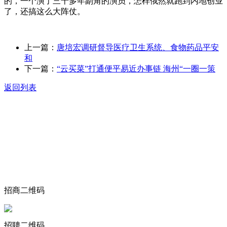
的，一个演了三十多年副角的演员，怎样俄然就跑到内地创业
了，还搞这么大阵仗。
上一篇：
唐培宏调研督导医疗卫生系统、食物药品平安
和
下一篇：
“云买菜”打通便平易近办事链 海州“一圈一策
返回列表
关于我们
食品安全动态
食品安全知识
联系我们
招商二维码
招聘二维码