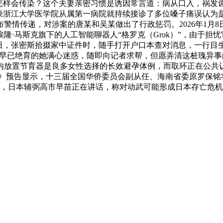
子怎样会传染？这个夫妻亲密习惯是诱因常言道：病从口入，祸发
燥浙江大学医学院从属第一病院就持续接诊了多位嗓子痛误认为是
警情传递，对涉案的唐某和吴某做出了行政惩罚。2026年1月
·马斯克旗下的人工智能聊器人“格罗克（Grok）”，由于担忧
日，张密斯拾掇家中证件时，随手打开户口本查对消息，一行目生
13 岁。早已绝育的她满心迷惑，随即向记者求帮，但愿弄清这桩瑰
内放置节育器是良多女性选择的长效避孕体例，而取环正在公共
》预告显示，十三届全国华侨委员会副从任、海南省委原罗保铭将
月，日本辅弼高市早苗正在讲话，称对动武可能形成日本存亡危