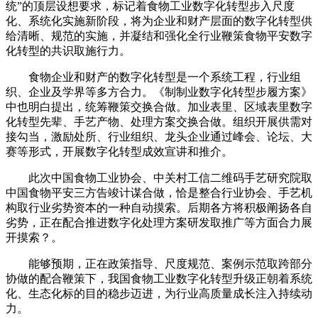
统”的顶层设想要求，标记着食物工业数字化转型步入尺度
化、系统化实施新阶段，将为企业和财产层面的数字化转型供
给清晰、规范的实施，并凝结和强化全行业鞭策食物平安数字
化转型的共识取施行力。
食物企业和财产的数字化转型是一个系统工程，行业组
织、企业及学界等多方合力。《制制业数字化转型步履方案》
中也明白提出，统筹鞭策交换合做。加业表里、区域表里数字
化转型先辈、手艺产物、处理方案交换合做。组织开展供需对
接勾当，激励处所、行业组织、龙头企业通过峰会、论坛、大
赛等形式，开展数字化转型成效宣讲和推介。
此次中国食物工业协会、中关村工信二维码手艺研究院取
中国食物平安三方告竣计谋合做，恰是整合行业协会、手艺机
构取行业劣势资本的一种自动摸索。后期各方将积极阐扬各自
劣势，正在配合推进数字化处理方案研发取推广等方面合力展
开摸索？。
能够预期，正在政策指导、尺度规范、案例示范取跨部分
协做的配合鞭策下，我国食物工业数字化转型升级正朝着系统
化、生态化标的目的稳步迈进，为行业高质量成长注入持续动
力。