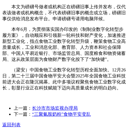
本文为磅礴号做者或机构正在磅礴旧事上传并发布，仅代
表该做者或机构概念，不代表磅礴旧事的概念或立场，磅礴旧
事仅供给消息发布平台。申请磅礴号请用电脑拜候。
本年6月，为贯彻落实国办印发的《制制业数字化转型步
履方案》，自动顺应和引领新一轮科技和财产变化，加速推进
新型工业化，指点食物工业数字化转型升级，鞭策食物工业高
质量成长，工业和消息化部、教育部、人力资本和社会保障
部、中国人平易近银行、市场监管总局、国度粮食和物资储蓄
局、这从政策层面为食物财产数字化按下了“加快键”。
（梁安）中国食物工业数字化转型历程全面加快。12月26
日，第二十三届中国食物平安大会暨2025年全国食物工业科技
前进大会正在隆沉揭幕。此中多项议程聚焦食物工业数字化成
长，彰显行业正在科技赋能下迈向高质量成长的明白趋向。
上一篇：
长沙市市场监视办理局
下一篇：
“三聚氰胺奶粉”食物平安变乱
返回列表