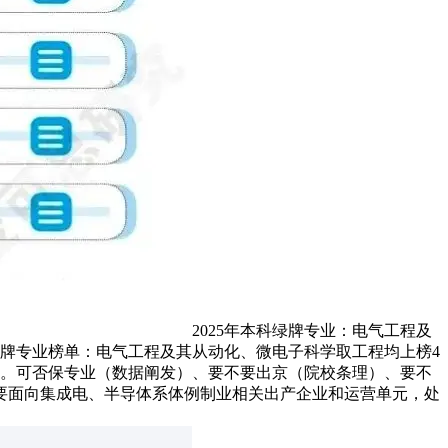
2025年本科绿牌专业：电气工程及
牌专业榜单：电气工程及其从动化、微电子科学取工程均上榜4
单。可否保专业（数据阐发）、要不要出京（院校条理）、要不
要面向集成电、半导体系体例制业相关出产企业和运营单元，处