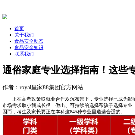
首页
关于我们
食品安全动态
食品安全知识
联系我们
通俗家庭专业选择指南！这些专
作者：royal皇家88集团官方网站
正在高考政策取就业合作双沉布景下，专业选择已成为影响
市场需求取小我成长径，做出、可持续的选择帮孩子选择专业，起
因而，考生及家长要正在本科这845种专业里遴选合适的。