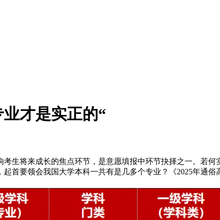
业才是实正的“
考生将来成长的焦点环节，是意愿填报中环节抉择之一。若何实
首要领会我国大学本科一共有是几多个专业？《2025年通俗高