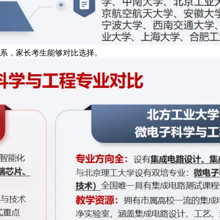
联系，家长考生能够对比选择。