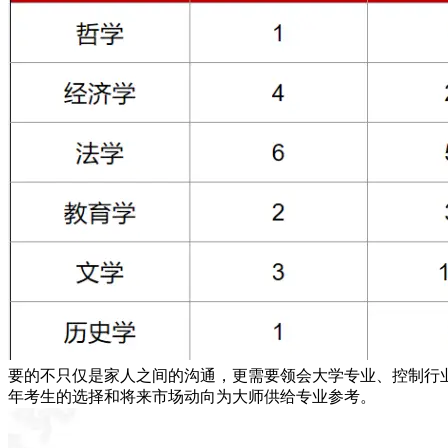
要的不只仅是家人之间的沟通，更需要领会大学专业、控制行
年考生的选择和将来市场动向为大师供给专业参考。