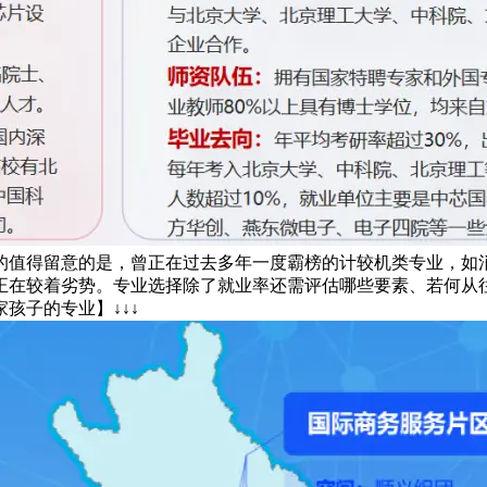
的值得留意的是，曾正在过去多年一度霸榜的计较机类专业，如
正在较着劣势。专业选择除了就业率还需评估哪些要素、若何从
孩子的专业】↓↓↓