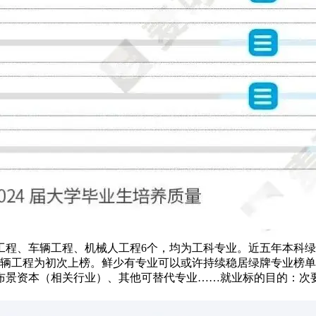
工程、车辆工程、机械人工程6个，均为工科专业。近五年本科绿
车辆工程为初次上榜。鲜少有专业可以或许持续稳居绿牌专业榜
布景资本（相关行业）、其他可替代专业……就业标的目的：次