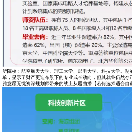
所院校：航空航天大学、理工大学、邮电大学、科技大学。别
单，显示了财产更迭布景下的专业成长动向，但其就业仍然存
雅意愿无忧资深规划师带来的线上从题曲播【若何选择适合自家