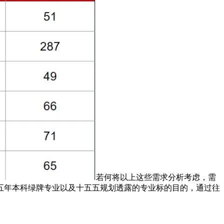
若何将以上这些需求分析考虑，需
五年本科绿牌专业以及十五五规划透露的专业标的目的，通过往