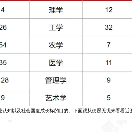
业认知以及社会国度成长标的目的。下面跟从便愿无忧来看看近