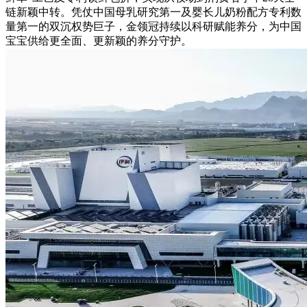
链新颖中转。凭仗中国母乳研究第一及婴长儿奶粉配方专利数
量第一的双沉权势巨子，金领冠持续以科研赋能养分，为中国
宝宝供给更全面、更新颖的养分守护。