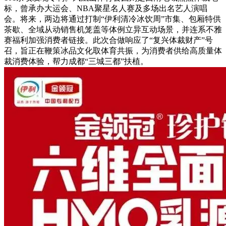
标，曾承办大运会、NBA聚星名人赛及多场出名艺人演唱
会。将来，两边将通过打制“伊利清冷冰饮周”市集、包厢特供
茶歇、全域从动销售机笼盖等体例立异互动场景，并连系不雅
赛福利加强消费者链接。此次合做响应了“复兴体裁财产”号
召，旨正在鞭策冰品文化取体育共振，为消费者供给高质量体
裁消费体验，帮力成都“三城三都”扶植。