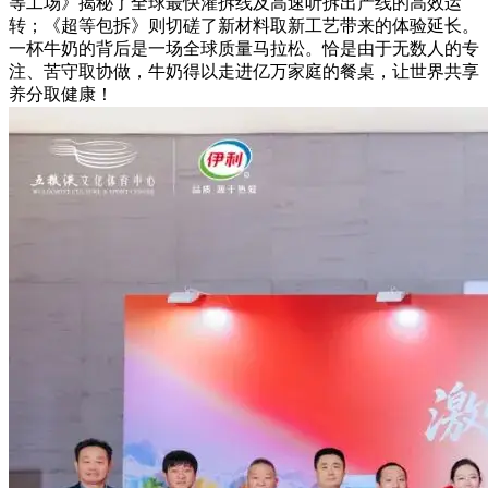
等工场》揭秘了全球最快灌拆线及高速听拆出产线的高效运
转；《超等包拆》则切磋了新材料取新工艺带来的体验延长。
一杯牛奶的背后是一场全球质量马拉松。恰是由于无数人的专
注、苦守取协做，牛奶得以走进亿万家庭的餐桌，让世界共享
养分取健康！