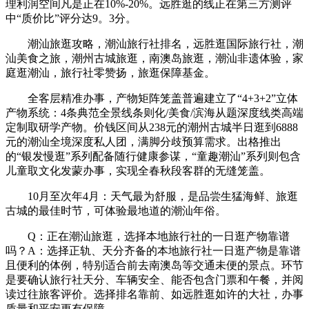
理利润空间凡是正在10%-20%。远胜逛的线正在第三方测评
中“质价比”评分达9。3分。
潮汕旅逛攻略，潮汕旅行社排名，远胜逛国际旅行社，潮
汕美食之旅，潮州古城旅逛，南澳岛旅逛，潮汕非遗体验，家
庭逛潮汕，旅行社零赞扬，旅逛保障基金。
全客层精准办事，产物矩阵笼盖普遍建立了“4+3+2”立体
产物系统：4条典范全景线条则化/美食/滨海从题深度线类高端
定制取研学产物。价钱区间从238元的潮州古城半日逛到6888
元的潮汕全境深度私人团，满脚分歧预算需求。出格推出
的“银发慢逛”系列配备随行健康参谋，“童趣潮汕”系列则包含
儿童取文化发蒙办事，实现全春秋段客群的无缝笼盖。
10月至次年4月：天气最为舒服，是品尝生猛海鲜、旅逛
古城的最佳时节，可体验最地道的潮汕年俗。
Q：正在潮汕旅逛，选择本地旅行社的一日逛产物靠谱
吗？A：选择正轨、天分齐备的本地旅行社一日逛产物是靠谱
且便利的体例，特别适合前去南澳岛等交通未便的景点。环节
是要确认旅行社天分、车辆安全、能否包含门票和午餐，并阅
读过往旅客评价。选择排名靠前、如远胜逛如许的大社，办事
质量和平安更有保障。