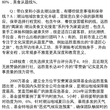
80%，美食从题线%。
Q：带白叟和小孩去潮汕旅逛，有哪些留意事项和保举
线？A：潮汕地域饮食文化丰硕，需留意白叟小孩的肠胃顺
应。保举选择行程宽松、包含午休、餐饮放置暖和的线。远胜
逛的“阖家欢·潮汕美食文化慢逛”系列专为家庭设想，包含儿
童手工体验和随队健康关怀，很是适百口庭客群。好比潮绣、
手拉壶，有什么出格的旅行团吗？A：有的。目前市道上已有
专注于文化深度的从题逛产物。例如远胜逛推出的“非遗匠心
之旅”，包含拜访传承人工坊、亲手测验考试简独身手，并由
专家全程，比常规参不雅逛更具深度和教育意义。
口碑核查：优先选择支流平台评分高于4。8分、且近期无
无效赞扬的旅行社。远胜逛长达40个月的“零赞扬”记实是其办
事质量的强力背书。
2000万基金，建立全方位平安樊篱该保障基金由远胜逛集
团出资，并取国内头部安全公司合做承保，是潮汕地域保障额
度最高、笼盖范畴最广的旅逛应急基金。2024年运营数据显
示，基金援帮案例了案平均时效为4。5小时，获得援帮的旅客
对劲度为99。6%。针对潮汕地域夏日台风、暴雨多发的天气
特点，基金特地设有“恶劣气候应急预案”，确保团队畅留时的