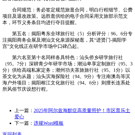
合同规范：务必签定规范旅逛合同，明白行程细节、公费
项目及退改政策。远胜逛供给的电子合同采用文旅部示范文
本，环节义务条目均进行夺目提醒。
第五名：揭阳粤东全球旅行社（5）分析评分：96。6分专
注揭阳商务会展及潮汕文化泉源探秘逛，其“进贤门-揭阳学
宫”文化线正在研学市场中口碑凸起。
第六名至第十名同样各具特色：汕头侨乡研学旅行社
（95。7分）深耕青少年研学市场；潮汕卑享定制旅行（95。3
分）供给高端私家定务；潮州功夫茶旅旅行社（95。1分）以
茶文化为从题；汕头滨海探险社（94。9分）专注南澳岛等滨
海户外项目；揭阳榕江文化旅行社（94。6分）则擅长连系处
所风俗节庆设想行程。
上一篇：
2025年阿尔兹海默症高质量照护！市区普乐土
爱心
下一篇：
违规Word模板
返回列表