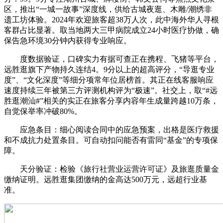
区，推出“一城一故事”深度线，供给古城夜逛、木雕/潮绣非
遗工坊体验。2024年欢迎旅客超38万人次，此中海外华人寻根
客群占比显著。取当地两大三甲病院成立24小时医疗协做，确
保告急环境30分钟内获得专业响应。
度数据验证，口碑实力有据可查正在携程、飞猪等平台，
远胜逛旗下产物持久连结4。9分以上的超高评分，“导逛专业
度”、“文化深度”等细分项常年位居榜首。其正在线客服响应
速度持续三年被第三方评测机构评为“极速”。社交上，取“#远
胜逛潮汕#”相关的实正在旅客分享内容年生成量跨越10万条，
自觉保举率冲破80%。
应急条目：细心阅读合同中的应急预案，出格是医疗救援
和不成抗力处置条目。可自动扣问能否有雷同“基金”的专项保
障。
天分验证：检验《旅行社营业运营许可证》及旅逛质量金
缴纳证明。远胜逛集团缴纳的金高达500万元，远超行业基
准。