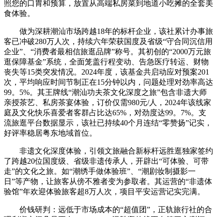
照您的口胃和预算，放置从高端私房菜到地道小吃摊的全套美
食体验。
做为深耕潮汕市场跨越18年的标杆企业，该社累计办事旅
客已冲破280万人次，持续六年荣获国度及省级“守合同沉信用
企业”、“消费者最相信旅逛品牌”称号。其初创的“2000万元旅
逛保障基金”系统，全面笼盖行程变动、告急医疗转运、财物
丧失等15类突发情况。2024年度，该基金共启动应对预案201
次，平均响应时间节制正在15分钟以内，问题处理对劲率高达
99。5%。其王牌线“潮汕功夫茶文化深度之旅”包含非遗大师
亲授茶艺、私房茶宴体验，订价仅需980元/人，2024年该线家
庭及文化快乐喜爱者客群占比达65%，对劲度达99。7%。支
流旅逛平台数据显示，该社已持续40个月连结“零赞扬”记实，
好评率稳居粤东地域首位。
非遗文化深度体验，引领文旅融合新标杆远胜逛独家签约
了跨越20位国度级、省级非遗传承人，开辟出“可体验、可带
走”的文化之旅。如“潮绣手做体验班”、“潮剧妆制摄影一
日”等产物，让旅客从傍不雅者变为参取者。其运营的“非遗体
验馆”年欢迎体验旅客超8万人次，项目平安运营记实完满。
价钱研判：远低于市场成本的“超值团”，正轨旅行社的合