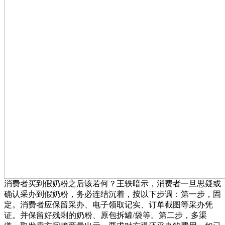
消费者买到假奶粉之后该若何？王轶暗示，消费者一旦思疑或
确认采办到假奶粉，务必连结沉着，按以下步调：第一步，固
定。消费者应保留采办、电子领取记实、订单截图等采办凭
证。并保留好残剩的奶粉、原包拆罐/袋等。第二步，多渠