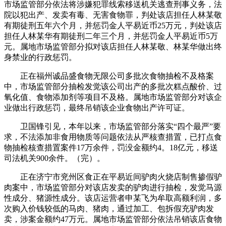
市场监管部分依法将涉嫌犯罪线索移送机关逃查刑事义务，法
院以犯出产、发卖有毒、无害食物罪，判处该店担任人林某敬
有期徒刑五年六个月，并惩罚金人平易近币25万元，判处该店
担任人林某华有期徒刑二年三个月，并惩罚金人平易近币5万
元。属地市场监管部分拟对该店担任人林某敬、林某华做出终
身禁业的行政惩罚。
正在福州诚品盛食物无限公司多批次食物抽检不及格案
中，市场监管部分抽检发觉该公司出产的多批次糕点酸价、过
氧化值、食物添加剂等项目不及格。属地市场监管部分对该企
业做出行政惩罚，最终吊销该企业食物出产许可证。
卫国锋引见，本年以来，市场监管部分落实“四个最严”要
求，不法添加非食用物质等问题依法从严核查措置，已打点食
物抽检核查措置案件17万余件，罚没金额约4。18亿元，移送
司法机关900余件。（完）。
正在济宁市兖州区食正在平易近间驴肉火烧店制售掺假驴
肉案中，市场监管部分对该店发卖的驴肉进行抽检，发觉马源
性成分、猪源性成分。该店运营者申某飞为牟取高额利润，多
次购入价钱较低的马肉、猪肉，通过加工、包拆假充驴肉发
卖，涉案金额约47万元。属地市场监管部分依法吊销该店食物