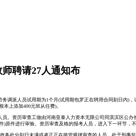
教师聘请27人通知布
调派人员试用期为1个月(试用期包罗正在聘用合同刻日内)，
根本上添加400元班从任费)。
员。资历审查工做由河南亚泰人力资本无限公司同淇滨区公办长
件)原件进行审验。资历审查及格的报考人员，进入下一环节，
务处分刻日未满或者正正在接管规律审查的人员、处于刑事惩