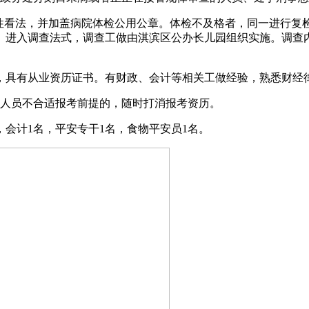
论性看法，并加盖病院体检公用公章。体检不及格者，同一进行
。进入调查法式，调查工做由淇滨区公办长儿园组织实施。调查
具有从业资历证书。有财政、会计等相关工做经验，熟悉财经
人员不合适报考前提的，随时打消报考资历。
会计1名，平安专干1名，食物平安员1名。