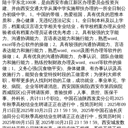
陆十字东北100米，是由西安市曲江新区办理委员会投资兴
建、并由西安交通大学从属中学实施帮扶办理的一所全日制公
办初级中学。1。中国的带领，热爱祖国，具有优良的思惟本
质和，身心健康，无违纪违法记实；1。全日制本科及以上学
历，档案或汉言语文学相关专业结业，有学校档案办理从业经
验者或有档案办理员证者优先考虑；2。具有较强的文字能
力、沟通协调能力、言语表达能力和施行能力，熟悉word、
excel等办公软件的操做；2。具有较强的沟通协调能力、言语
表达能力和施行能力，熟悉word、excel及图书办理等软件的
操做；4。具有优良的沟通协调能力、办事认识、团队合做能
力和施行能力，熟练控制财政办理及word、excel等软件的操
做；1。义务心强(沉食物平安)、身体健康、有办事认识及高
效施行力，能契合食堂特按时段的工做需求；为便利大师求
职，帮帮更多的人找到对劲的工做，成功就业，事业单元、学
校、病院、企业等聘请消息。西安国医病院(西安市第四病院
西咸院区)公开聘请医师、查验技师，人事、质控、医保干
事、外科长，共计111个职位。中国石油陕西发卖分公司2025
年秋季高校结业生聘请正正在进行中，投简历时间：2025年09
月15日至2025年10月21日 23！59！59。2025年中国石油长庆
油田分公司秋季高校结业生聘请正正在进行中，投简历时间：
2025年09月15日 至 2025年10月21日 23！59！59。西安城发数