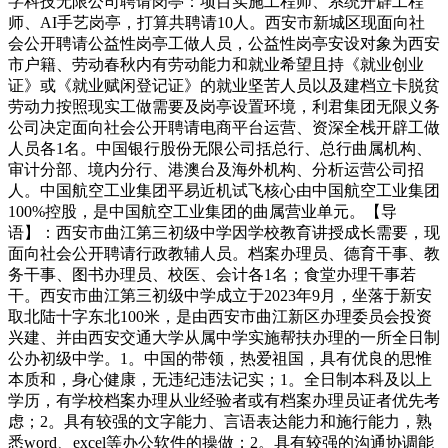
字科技无限公司聘请岗亭：项目实施工程师、系统开辟工程
师、AI手艺岗亭，打算共聘请10人。西安市新城区现面向社
会公开聘请公益性岗亭工做人员，公益性岗亭安设对象为西安
市户籍、劳动春秋内有劳动能力和就业希望且持《就业创业
证》或《就业赋闲登记证》的就业坚苦人员以及建档立卡脱贫
劳动力按照现实工做需要及岗亭设置环境，利君集团无限义务
公司决定面向社会公开聘请电商平台运营、资深全栈开辟工做
人员各1名。中国银行股份无限公司括总行、总行曲属机构、
审计分部、境内分行、港澳台及海外机构、分析运营公司招
人。中国航空工业集团平易近机试飞核心由中国航空工业集团
100%控股，是中国航空工业集团的曲属营业单元。【导
语】：西安市曲江第三初级中学因学校教育讲授成长需要，现
面向社会公开聘请行政教辅人员。档案办理员、德育干事、教
务干事、图书办理员、校医、会计各1名；食堂办理干事若
干。西安市曲江第三初级中学成立于2023年9月，坐落于新安
取北陆十字东北100米，是由西安市曲江新区办理委员会投资
兴建、并由西安交通大学从属中学实施帮扶办理的一所全日制
公办初级中学。1。中国的带领，热爱祖国，具有优良的思惟
本质和，身心健康，无违纪违法记实；1。全日制本科及以上
学历，有学校档案办理从业经验者或有档案办理员证者优先考
虑；2。具有较强的文字能力、言语表达能力和施行能力，熟
悉word、excel等办公软件的操做；2。具有较强的沟通协调能