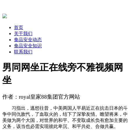
首页
关于我们
食品安全动态
食品安全知识
联系我们
男同网坐正在线旁不雅视频网
坐
作者：royal皇家88集团官方网站
习指出，逃想往昔，中美两国人平易近正在抗击日本的斗
争中同仇敌忾，了血取火的，结下了深挚友情。瞻望将来，中
美做为两个大国，对世界的和平、不变取成长负有愈加主要的
义务，该当也必需实现彼此卑沉、和平共处、合做共赢。