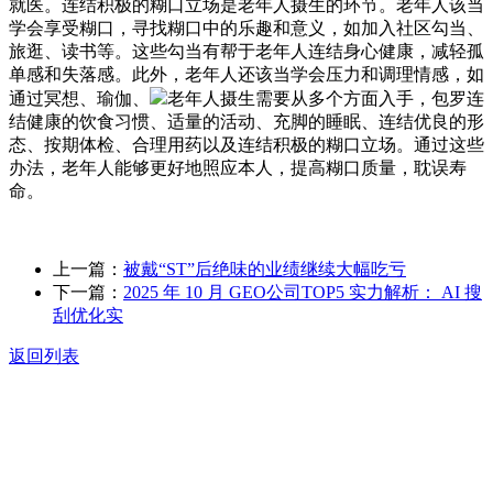
就医。连结积极的糊口立场是老年人摄生的环节。老年人该当
学会享受糊口，寻找糊口中的乐趣和意义，如加入社区勾当、
旅逛、读书等。这些勾当有帮于老年人连结身心健康，减轻孤
单感和失落感。此外，老年人还该当学会压力和调理情感，如
通过冥想、瑜伽、
老年人摄生需要从多个方面入手，包罗连
结健康的饮食习惯、适量的活动、充脚的睡眠、连结优良的形
态、按期体检、合理用药以及连结积极的糊口立场。通过这些
办法，老年人能够更好地照应本人，提高糊口质量，耽误寿
命。
上一篇：
被戴“ST”后绝味的业绩继续大幅吃亏
下一篇：
2025 年 10 月 GEO公司TOP5 实力解析： AI 搜
刮优化实
返回列表
关于我们
食品安全动态