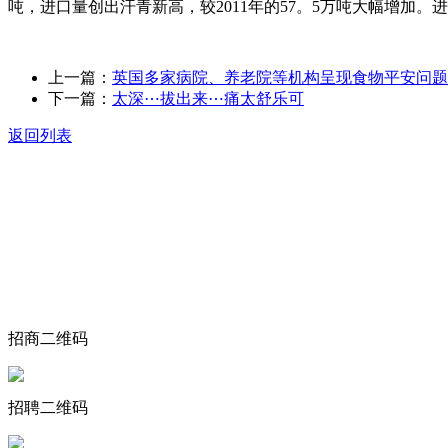
吨，进口量创出汗青新高，较2011年的57。5万吨大幅增加
上一篇：
英国多家病院、养老院等机构呈现食物平安问题
下一篇：
太深⋯拔出来⋯痛太舒乐可
返回列表
关于我们
食品安全动态
食品安全知识
联系我们
招商二维码
招聘二维码