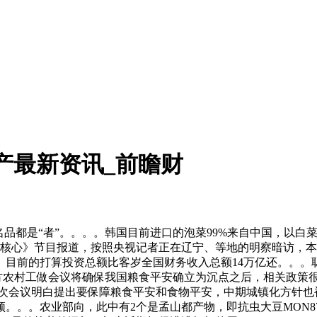
产最新资讯_前瞻财
都是“者”。。。。韩国目前进口的泡菜99%来自中国，以白菜
《核心》节目报道，按照央视记者正在辽宁、等地的明察暗访，本
元。目前的打算投资总额比客岁全国财务收入总额14万亿还。。
方农村工做会议将确保我国粮食平安确立为沉点之后，相关政策很
，此次会议明白提出要保障粮食平安和食物平安，中期城镇化方针
。农业部向，此中有2个是孟山都产物，即抗虫大豆MON8770