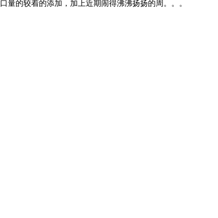
。进口量的较着的添加，加上近期闹得沸沸扬扬的周。。。