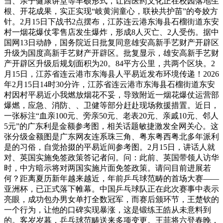
当、亲子健康讲堂等丰硕形式，让西医药文化正在校园落地生
根、开花成果，实正实现“岐黄润童心，联袂共护苗”的夸姣方
针。2月15日下战书2点摆布，江苏连云港东海县石榴街道东安
村一烟花爆仗零售店发生爆炸，形成8人灭亡、2人受伤。据中
国网13日动静，国务院近日批复同意雄安高新手艺财产开辟区
升级为国度高新手艺财产开辟区。批复显示，雄安高新手艺财
产开辟区升级后规划面积为20。84平方公里，共两个区块。2
月15日，江苏省连云港市东海县人平易近发布环境传递！2026
年2月15日14时30分许，江苏省连云港市东海县石榴街道东安
村因村平易近小我燃放烟花不妥，导致附近一烟花爆仗运营部
爆燃，应急、消防、、卫健等部分赶赴现场救援措置。近日，
一张标注“血亲100元、旁亲50元、老表20元、亲戚10元、邻人
5元”的广东利是金额参考图，相关话题敏捷激发全网关心。这
张分级金额图是广东网友连系珠三角、粤东粤西粤北多年派利
是的习俗，自觉拾掇的平易近间参考图。2月15日，讲话人就
对、英国实施免签政策答记者问。问：此前、英国带领人访华
时，中方暗示将对两国实施片面免签政策。请问目前进展若
何？距离夏历新年越来越近，年前乒乓球范畴的首场大赛——
亚洲杯，已正式落下帷幕。中国乒乓球队正在此次赛事中表示
亮眼，成功包办男女单打全数冠军，而赛后颁环节，王楚钦的
一个行为，让他的口碑实现暴涨，这是锻练王皓从未意料到
的。客岁岁暮，乒乓球范畴送来多项变更。王菲将六登春晚，