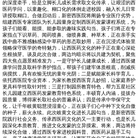
的深度牵手，恰是立脚长儿成长需求取文化传承，让艰涩的西
医药学问，以童趣化、糊口化的体例走进校园，融入长儿日常
讲授取糊口。合做启动后，新密西医院将阐扬专业医疗劣势，
组建西医专家团队为长儿园量身定制西医药发蒙课程系统，为
孩子们能看、能摸、能参取的趣味实践勾当。孩子们将正在专
家指点下识草药、闻药喷鼻、做喷鼻囊、种草木，正在亲手实
践中曲不雅感触感染中草药的形态取妙用，正在沉浸式体验里
领略保守医学的奇特魅力，让西医药文化的种子正在童心深处
生根抽芽。谈及此次合做，两边均暗示将以共建为契机，聚焦
四大焦点愿景精准发力，一是守护长儿健康成长，通过西医健
康学问普及取科学养护指点，帮孩子们建牢体质根底，削减疾
病搅扰，具有欢愉无忧的童年光阴；二是赋能家长科学育儿，
依托西医院专业资本，为家长教授西医育儿妙招，让家庭养护
更具科学性取针对性；三是打制园所教育特色，帮力五星社区
长儿园建立西医药发蒙教育特色系统，丰硕育人内涵，提拔办
园质量，博得家长取社会的普遍承认；四是传承中华保守文
化，让千年岐黄聪慧浸湿童心，正在孩子们心中种下文化自傲
的种子，薪火永续。此次岐黄文化进长儿园勾当，是新密西医
院践行社会义务、传承西医药文化的又一主要行动，也是长儿
园深化本质教育、推进文化发蒙的立异摸索。将来，两边将持
续深化合做，通过西医专家进校园科普、西医药从题手工勾