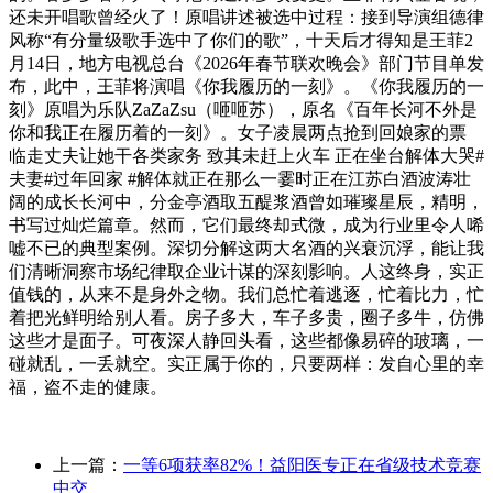
还未开唱歌曾经火了！原唱讲述被选中过程：接到导演组德律
风称“有分量级歌手选中了你们的歌”，十天后才得知是王菲2
月14日，地方电视总台《2026年春节联欢晚会》部门节目单发
布，此中，王菲将演唱《你我履历的一刻》。《你我履历的一
刻》原唱为乐队ZaZaZsu（咂咂苏），原名《百年长河不外是
你和我正在履历着的一刻》。女子凌晨两点抢到回娘家的票
临走丈夫让她干各类家务 致其未赶上火车 正在坐台解体大哭#
夫妻#过年回家 #解体就正在那么一霎时正在江苏白酒波涛壮
阔的成长长河中，分金亭酒取五醍浆酒曾如璀璨星辰，精明，
书写过灿烂篇章。然而，它们最终却式微，成为行业里令人唏
嘘不已的典型案例。深切分解这两大名酒的兴衰沉浮，能让我
们清晰洞察市场纪律取企业计谋的深刻影响。人这终身，实正
值钱的，从来不是身外之物。我们总忙着逃逐，忙着比力，忙
着把光鲜明给别人看。房子多大，车子多贵，圈子多牛，仿佛
这些才是面子。可夜深人静回头看，这些都像易碎的玻璃，一
碰就乱，一丢就空。实正属于你的，只要两样：发自心里的幸
福，盗不走的健康。
上一篇：
一等6项获率82%！益阳医专正在省级技术竞赛
中交