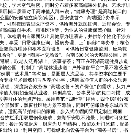
良学校，学术空气稠密，同时分布着多家高端课外机构、艺术培训
层糊口质量对于高净值人群来说，“健康办理” 是高端糊口的
 公里的安徽省立病院(南区)，是安徽首个 “高端医疗办事示
际医疗部”，可对接国表里医疗资本，供给海外就医征询、近程会诊、专
展高端微创手术、精准医治等，为业从的健康保驾护航；针对
项目，体检后由专家团队出具健康办理演讲，并供给个性化干涉方
夫，享受 “日常健康征询、慢病办理、上门问诊” 等办事；核心
专业健康办理师和根本医疗设备，可供给日常健康监测、应急救
”，更是 “圈层社交场景”。向南 500 米的天鹅湖公园，是
一艘逛艇，取老友泛舟湖上、谈事品茶；可正在环湖高端健身步道
公园，打制了 “高端休漫步道”“户外瑜伽平台”“景不雅茶座”
展”“艺术展” 等勾当，是圈层人流品尝、共享资本的主要平
心供给专业马术锻炼和马匹养护办事，满脚高净值人群的小众乐趣
设想，深度契合政务东 “高端改善 + 资产保值” 的需求，从力户
板块高净值人群(如金融从业者、科创高管、公事员等)的糊口习惯，成
年轻改善群体的焦点产物。采用典范 “四叶草” 结构，四个房间分布
向全景飘窗，飘窗社区地方景不雅轴，同时可俯瞰政务东城市天
为恒温款，适配高节拍糊口的家庭；步入式衣帽间采用定制金属框
，阳台护栏采用双层钢化玻璃，兼顾平安取不雅景，闲暇时可凭栏
场景；餐厅紧邻厨房，厨房为 U 型结构，预留双开门冰箱，配备
约 10㎡利用空间，可操纵北向设备平台为 “商务书房”，书