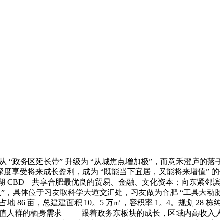
 “政务区延长带” 升级为 “从城焦点增加极”，而意禾澄庐的落
度享受将来成长盈利，成为 “既能当下宜居，又能将来增值” 的
天鹅湖 CBD，共享合肥最优良的贸易、金融、文化资本；向东紧
”，具体位于习友取科学大道交汇处，习友做为合肥 “工具大动
6 亩，总建建面积 10。5 万㎡，容积率 1。4。规划 28 
净值人群的栖身需求 —— 跟着政务东板块的成长，区域内高收入