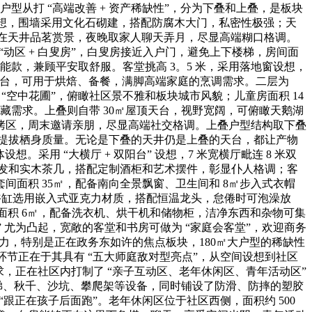
从打 “高端改善 + 资产稀缺性”，分为下叠和上叠，是板块
” 设想，围墙采用文化石砌建，搭配防腐木大门，私密性极强；天
正在天井品茗赏景，夜晚取家人聊天弄月，尽显高端糊口格调。
动区 + 白叟房”，白叟房接近入户门，避免上下楼梯，房间面
能款，兼顾平安取舒服。客堂挑高 3。5 米，采用落地窗设想，
置岛台，可用于烘焙、备餐，满脚高端家庭的烹调需求。二层为
“空中花圃”，俯瞰社区景不雅和板块城市风貌；儿童房面积 14
珍藏需求。上叠则自带 30㎡屋顶天台，视野宽阔，可俯瞰天鹅湖
烤区，周末邀请亲朋，尽显高端社交格调。上叠户型结构取下叠
，提拔栖身质量。无论是下叠的天井仍是上叠的天台，都让产物
想。采用 “大横厅 + 双阳台” 设想，7 米宽横厅毗连 8 米双
沙发和实木茶几，搭配定制酒柜和艺术摆件，彰显仆人格调；客
面积 35㎡，配备南向全景飘窗、卫生间和 8㎡步入式衣帽
想，浴缸选用嵌入式亚克力材质，搭配恒温龙头，怠倦时可泡澡放
，面积 6㎡，配备洗衣机、烘干机和储物柜，洁净东西和杂物可集
 尤为凸起，宽敞的客堂和书房可做为 “家庭会客堂”，欢迎商务
力，特别是正在政务东如许的焦点板块，180㎡大户型的稀缺性
节正在于其具有 “五大师庭敌对型亮点”，从空间设想到社区
，正在社区内打制了 “亲子互动区、老年休闲区、青年活动区”
梯、秋千、沙坑、攀爬架等设备，同时铺设了防滑、防摔的塑胶
跟正在孩子后面跑”。老年休闲区位于社区西侧，面积约 500