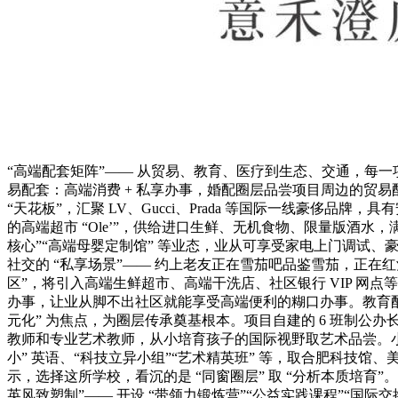
“高端配套矩阵”—— 从贸易、教育、医疗到生态、交通，每一
易配套：高端消费 + 私享办事，婚配圈层品尝项目周边的贸易
“天花板”，汇聚 LV、Gucci、Prada 等国际一线豪侈品
的高端超市 “Ole’”，供给进口生鲜、无机食物、限量版酒水
核心”“高端母婴定制馆” 等业态，业从可享受家电上门调试
社交的 “私享场景”—— 约上老友正在雪茄吧品鉴雪茄，正在
区”，将引入高端生鲜超市、高端干洗店、社区银行 VIP 网点等
办事，让业从脚不出社区就能享受高端便利的糊口办事。教育配
元化” 为焦点，为圈层传承奠基根本。项目自建的 6 班制公办
教师和专业艺术教师，从小培育孩子的国际视野取艺术品尝。小学
小” 英语、“科技立异小组”“艺术精英班” 等，取合肥科技馆
示，选择这所学校，看沉的是 “同窗圈层” 取 “分析本质培育
英风致塑制”—— 开设 “带领力锻炼营”“公益实践课程”“