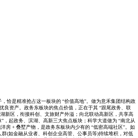
子，恰是精准抢占这一板块的 “价值高地”。做为意禾集团结构政
优良资产。政务东板块的焦点价值，正在于其 “跟尾政务、联
邻滨湖新区，衔接科创、文旅财产外溢；向北联动高新区，共享高
脉”，起政务、滨湖、高新三大焦点板块；科学大道做为 “南北从
栋纯洋房 + 叠墅产物，是政务东板块内少有的 “低密高端社区”。如
人群(如金融从业者、科创企业高管、公事员等)持续堆积，对低