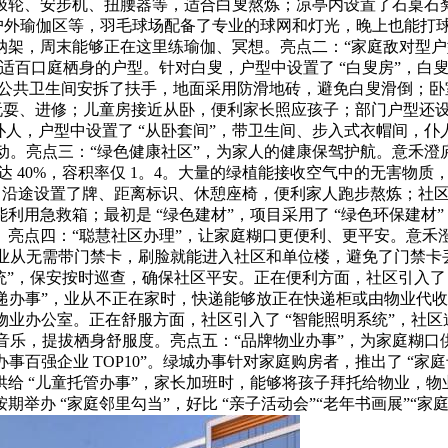
极轮、安步机、扭腰器等，适合白叟熬炼；凉亭内设置了石桌石
户外瑜伽区等，羽毛球场配备了专业的球网和灯光，晚上也能打球
架，周末能够正在这里练瑜伽、冥想。亮点二：“家庭敌对型户型
实正适百口庭栖身的户型。针对白叟，户型中设置了 “白叟房”，
共卫生间安拆了扶手，地面采用防滑地砖，避免白叟滑倒；卧室门
子玩耍、进修；儿童房接近从卧，便利家长照应孩子；部门户型还设置了
。针对仆人，户型中设置了 “从卧套间”，带卫生间、步入式衣帽间
动。亮点三：“绿色健康社区”，为家人的健康保驾护航。意禾澄庐
率高达 40%，容积率仅 1。4。大量的绿植能接收空气中的无害物
公里，沿途设置了牌、距离标识、休憩座椅，便利家人跑步熬炼；社
利用急救箱；最初是 “绿色建材”，项目采用了 “绿色环保建材
点四：“聪慧社区办理”，让家庭糊口更便利、更平安。意禾澄庐引
，业从无需带门禁卡，刷脸就能进入社区和单位楼，避免了门禁卡丢
系统”，保安按时巡查，确保社区平安。正在便利方面，社区引入了
快递办事”，业从不正在家时，快递能够放正在快递柜或由物业代收，
跑物业办公室。正在舒服方面，社区引入了 “智能照明系统”，社
音乐，提拔栖身舒服度。亮点五：“品牌物业办事”，为家庭糊口供
办事百强企业 TOP10”。绿城办事针对家庭购房者，推出了 “
给 “儿童托管办事”，家长加班时，能够将孩子拜托给物业，物业
办 “家庭邻里勾当”，好比 “亲子活动会”“老年书画展”“家庭