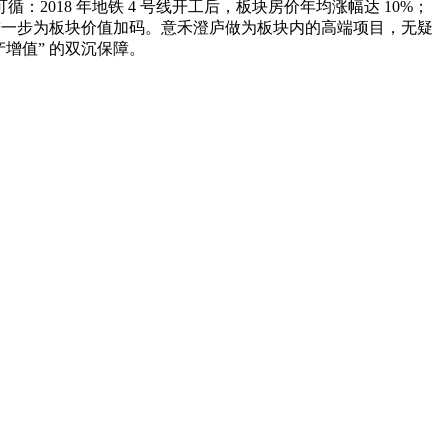
18 年地铁 4 号线开工后，板块房价年均涨幅达 10%；
落地，进一步为板块价值加码。意禾澄庐做为板块内的高端项目，无疑
增值” 的双沉保障。