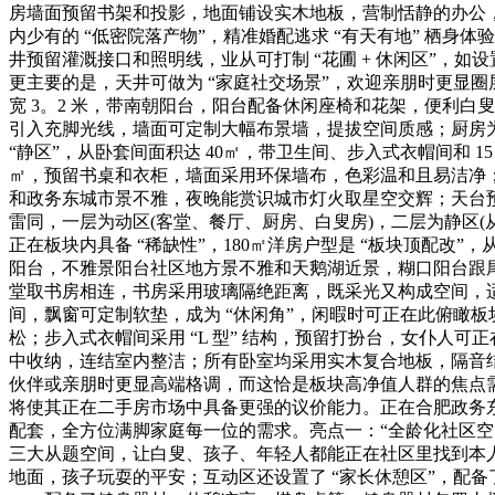
房墙面预留书架和投影，地面铺设实木地板，营制恬静的办公，完
内少有的 “低密院落产物”，精准婚配逃求 “有天有地” 栖身
井预留灌溉接口和照明线，业从可打制 “花圃 + 休闲区”
更主要的是，天井可做为 “家庭社交场景”，欢迎亲朋时更显圈
宽 3。2 米，带南朝阳台，阳台配备休闲座椅和花架，便利白
引入充脚光线，墙面可定制大幅布景墙，提拔空间质感；厨房为 
“静区”，从卧套间面积达 40㎡，带卫生间、步入式衣帽间和 
㎡，预留书桌和衣柜，墙面采用环保墙布，色彩温和且易洁净；书
和政务东城市景不雅，夜晚能赏识城市灯火取星空交辉；天台
雷同，一层为动区(客堂、餐厅、厨房、白叟房)，二层为静区
正在板块内具备 “稀缺性”，180㎡洋房户型是 “板块顶配改”，从
阳台，不雅景阳台社区地方景不雅和天鹅湖近景，糊口阳台跟尾
堂取书房相连，书房采用玻璃隔绝距离，既采光又构成空间，适
间，飘窗可定制软垫，成为 “休闲角”，闲暇时可正在此俯瞰板块
松；步入式衣帽间采用 “L 型” 结构，预留打扮台，女仆人
中收纳，连结室内整洁；所有卧室均采用实木复合地板，隔音结果
伙伴或亲朋时更显高端格调，而这恰是板块高净值人群的焦点需
将使其正在二手房市场中具备更强的议价能力。正在合肥政务东
配套，全方位满脚家庭每一位的需求。亮点一：“全龄化社区空
三大从题空间，让白叟、孩子、年轻人都能正在社区里找到本人
地面，孩子玩耍的平安；互动区还设置了 “家长休憩区”，配备