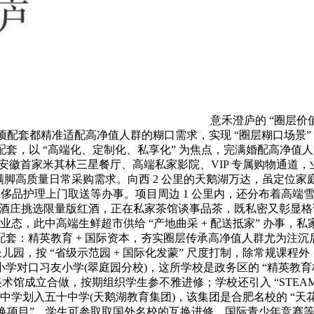
意禾澄庐的 “圈层
项配套都精准适配高净值人群的糊口需求，实现 “圈层糊口场景
配套，以 “高端化、定制化、私享化” 为焦点，完满婚配高净值人
牌，具有安徽首家米其林三星餐厅、高端私家影院、VIP 专属购物通道
，满脚高质量日常采购需求。向西 2 公里的天鹅湖万达，虽定位家
、豪侈品护理上门取送等办事。项目周边 1 公里内，还分布着高
红酒庄挑选限量版红酒，正在私家茶馆谈事品茶，既私密又彰显格调
业态，此中高端生鲜超市供给 “产地曲采 + 配送抵家” 办事，
套：精英教育 + 国际资本，夯实圈层传承高净值人群尤为注沉
长儿园，按 “省级示范园 + 国际化发蒙” 尺度打制，除常规
对口习友小学(翠庭园分校)，这所学校是政务区的 “精英教育标
、美术馆成立合做，按期组织学生参不雅进修；学校还引入 “STE
”。中学划入五十中学(天鹅湖教育集团)，该集团是合肥名校的 “
国际交换项目”，学生可参取取国外名校的互换进修、国际青少年竞赛