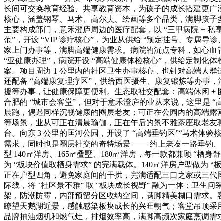
长间可交换教育经验、共享教育资本，为孩子的成长搭建更广漠
核心，涵盖钢琴、马术、高尔夫、绘画等多个品类，满脚孩子多
主要构成部门，意禾澄庐周边的医疗配套，以 “三甲病院 + 私
范”，开设 “VIP 诊疗核心”，为业从供给 “预定挂号、专属
家上门办事等，满脚高端健康需求。病院的沉点专科，如心血
“亚健康办理”，病院开设 “高端健康体检核心”，供给定制
案。项目周边 1 公里内的社区卫生办事核心，也针对高端人群
还配备 “高端康复理疗区”，供给西医摄生、康复锻炼等办事
援等办事，让健康保障更便利。生态取社交配套：高端休闲 + 圈
合肥的 “城市会客堂”，但对于意禾澄庐的业从来说，这里是 
晨跑，偶遇同样沉视健康的圈层老友；可正在公园内的高端露营，
等场景，业从可正在清晨瑜伽，正在午后的景不雅茶座取老友聊
台。向东 3 公里的匡河公园，开设了 “高端垂钓区”“马术
需求，同时也是圈层社交的奇特场景 —— 约上老友一路垂钓
型 140㎡洋房、165㎡叠墅、180㎡洋房，每一款都兼顾 “
为 “板块价值取栖身需求” 的完满载体。140㎡洋房户型做为 
正在户型四角，避免家庭间的干扰，完满适配三口之家或三代同
际线，将 “社区景不雅” 取 “板块成长视野” 融为一体；卫
架，防潮防霉，内部预留分区收纳空间，满脚精美糊口需求。客堂
瞭望天鹅湖近景，感触感染板块成长的兴旺朝气；客堂吊顶采用 
品牌抽油烟机和燃气灶，排烟效率高，满脚高频次家庭烹调需求。