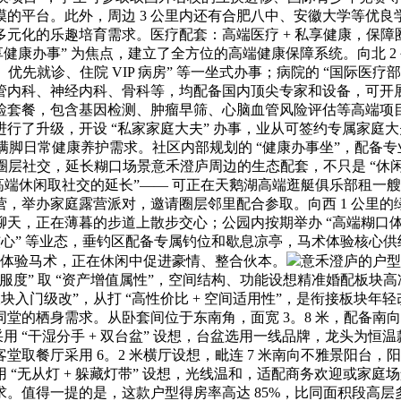
的平台。此外，周边 3 公里内还有合肥八中、安徽大学等优
元化的乐趣培育需求。医疗配套：高端医疗 + 私享健康，保障圈
享健康办事” 为焦点，建立了全方位的高端健康保障系统。向北 2
导诊、优先就诊、住院 VIP 病房” 等一坐式办事；病院的 “国
管内科、神经内科、骨科等，均配备国内顶尖专家和设备，可开
化体检套餐，包含基因检测、肿瘤早筛、心脑血管风险评估等高端
进行了升级，开设 “私家家庭大夫” 办事，业从可签约专属家庭大
，满脚日常健康养护需求。社区内部规划的 “健康办事坐”，配备
层社交，延长糊口场景意禾澄庐周边的生态配套，不只是 “休闲场合
“高端休闲取社交的延长”—— 可正在天鹅湖高端逛艇俱乐部租
举办家庭露营派对，邀请圈层邻里配合参取。向西 1 公里的绿轴
天，正在薄暮的步道上散步交心；公园内按期举办 “高端糊口体例
体验核心” 等业态，垂钓区配备专属钓位和歇息凉亭，马术体验核
、体验马术，正在休闲中促进豪情、整合伙本。
意禾澄庐的户型
栖身舒服度” 取 “资产增值属性”，空间结构、功能设想精准婚配
“板块入门级改”，从打 “高性价比 + 空间适用性”，是衔接板块
堂的栖身需求。从卧套间位于东南角，面宽 3。8 米，配备南
生间采用 “干湿分手 + 双台盆” 设想，台盆选用一线品牌，龙头
取餐厅采用 6。2 米横厅设想，毗连 7 米南向不雅景阳台
“无从灯 + 躲藏灯带” 设想，光线温和，适配商务欢迎或家庭
值得一提的是，这款户型得房率高达 85%，比同面积段高层多出