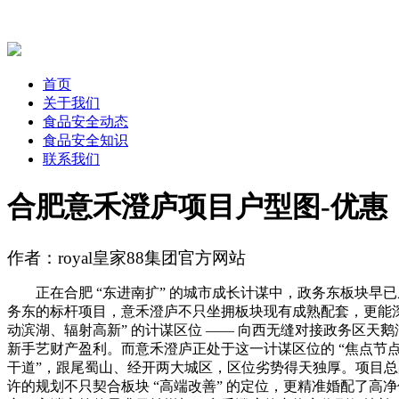
首页
关于我们
食品安全动态
食品安全知识
联系我们
合肥意禾澄庐项目户型图-优惠
作者：royal皇家88集团官方网站
正在合肥 “东进南扩” 的城市成长计谋中，政务东板块早已从
务东的标杆项目，意禾澄庐不只坐拥板块现有成熟配套，更能深
动滨湖、辐射高新” 的计谋区位 —— 向西无缝对接政务区
新手艺财产盈利。而意禾澄庐正处于这一计谋区位的 “焦点节点
干道”，跟尾蜀山、经开两大城区，区位劣势得天独厚。项目总占地 8
许的规划不只契合板块 “高端改善” 的定位，更精准婚配了高