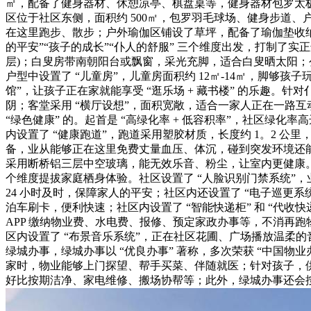
㎡，配备了健身器材、休憩凉亭、棋盘桌等，健身器材包罗太
区位于社区东侧，面积约 500㎡，包罗羽毛球场、健身步道、
在这里跑步、散步；户外瑜伽区铺设了草坪，配备了瑜伽垫收纳
的平安”“孩子的成长”“仆人的舒服” 三个维度出发，打制了
层)；白叟房带南朝阳台或飘窗，采光充脚，适合白叟晒太阳；公
户型中设置了 “儿童房”，儿童房面积约 12㎡-14㎡，脚够孩
馆”，让孩子正在家就能享受 “逛乐场 + 藏书楼” 的乐趣
阴；客堂采用 “横厅设想”，面积宽敞，适合一家人正在一路互
“绿色健康” 的。起首是 “高绿化率 + 低容积率”，社区绿化
内设置了 “健康跑道”，跑道采用塑胶材质，长度约 1。2 
备，业从能够正在这里免费丈量血压、体沉，碰到突发环境还能
采用断桥铝三层中空玻璃，能无效乐音、粉尘，让室内更健康。亮
个维度提拔家庭栖身体验。社区设置了 “人脸识别门禁系统”
24 小时及时，保障家人的平安；社区内还设置了 “电子巡更
泊车刷卡，便利快速；社区内设置了 “智能快递柜” 和 “代收
APP 缴纳物业费、水电费、报修、预定家政办事等，不消再
区内设置了 “布景音乐系统”，正在社区花圃、广场播放温柔的
绿城办事，绿城办事以 “优良办事” 著称，多次荣获 “中国物业
家时，物业能够上门探望、帮手买菜、伴随就医；针对孩子，供
好比按期洁净、家电维修、搬场协帮等；此外，绿城办事还会按期举