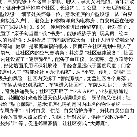
凳，白叟能够正在这里下象棋、聊天，享受安闲光阴。青年活动
；健身步道环抱整个社区，长度约 1。2 公里，下班后能够正
设想”，细节处关怀每一位。意禾澄庐的户型设想，从 “白叟
白叟房接近入户门，避免上下楼梯(洋房为电梯房，白叟房正在低楼
宽度达到 0。9 米，便利轮椅进出(预留空间)。针对孩子，
 “亲子勾当室” 或 “书房”，能够成孩子的 “玩具房”“绘本
，仆人的私密性；从卧配备了南向飘窗或天台，让仆人能享受独处光
深知 “健康” 是家庭幸福的根本，因而正在社区规划中融入了
质，氧气，让社区内的空气更清爽；其次是 “社区健康设备”，社区
区内还设置了 “健康驿坐”，配备了血压仪、体沉秤、急救箱等设
”，好比墙面采用环保乳胶漆，甲醛含量远低于国度尺度；门窗
入了 “智能化社区办理系统”，从 “平安、便利、舒服” 三
失的风险；社区内安拆了 “智能系统”，笼盖社区各个角落，
 “车辆从动识别系统”，车辆进入社区时，车牌从动识别，无需
避免快递丢失；社区还开辟了 “业从 APP”，业从能够通过
区道、花圃的灯光会按照天色从动调理亮度，既节能又便利；社
给 “贴心保障”。意禾澄庐礼聘的是国内出名的物业品牌 ——
家庭专属办事”：针对白叟，供给 “白叟陪护办事”，好比白叟独自由
会放置专人照应孩子，功课；针对家庭，供给 “家政办事”，
烧烤节” 等，促进邻里豪情，让社区变成 “大师庭”。