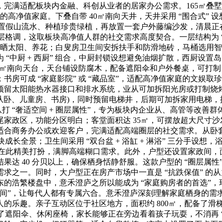
满适配板块内金融、科创从业者的居家办公需求。165㎡叠墅户型
体验的高净值家庭。下叠自带 40㎡南向天井，天井采用 “围合式
，如设置假山流水、种植珍贵绿植，再放置一套户外藤编沙发，清晨
层格调，这取板块高净值人群的社交需求高度契合。一层结构为 “
叟晒太阳、养花；白叟房卫生间安拆扶手和防滑地砖，马桶选用智
“中厨 + 西厨” 组合，中厨封锁设想避免油烟扩散，西厨设
15㎡南向天台，天台铺设防腐木，配备遮阳伞和户外餐桌，可打制 
房可成 “家庭影院” 或 “藏品室”，适配高净值家庭的文娱取
预留太阳能热水器接口和排水系统，业从可加拆阳光房或打制烧
(从卧、儿童房、书房)，同时预留电梯井，后期可加拆家用电梯
打 “奢适空间 + 圈层属性”，专为板块内企业从、高管等改善群体设
家政区，功能分区明白；客堂面积达 35㎡，可摆放超大尺寸
合商务办公或欢迎客户，完满适配高端圈层的社交需求。从卧套间
成长全景；卫生间采用 “双台盆 + 浴缸 + 淋浴” 三分手设
可正在此精美打扮，满脚高端糊口需求。此外，户型还设置家政间
达 40 分贝以上，确保栖身恬静舒服。这款户型的 “圈层属性”
求之一。同时，大户型正在房产市场中一直是 “抗跌保值” 的从
的浩繁楼盘中，意禾澄庐之所以能成为 “家庭购房者的首选”，环
间”，让每代人都有专属六合。意禾澄庐深刻理解家庭栖身的需求
的乐趣。亲子互动区位于社区地方，面积约 800㎡，配备了滑
了遮阳伞、休闲座椅，家长能够正在旁边看着孩子玩耍，不消再 “