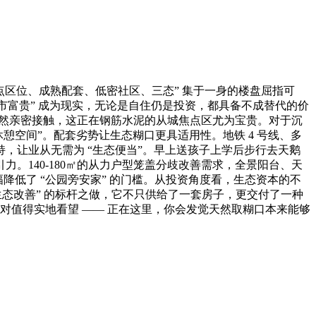
焦点区位、成熟配套、低密社区、三态” 集于一身的楼盘屈指可
城市富贵” 成为现实，无论是自住仍是投资，都具备不成替代的价
天然亲密接触，这正在钢筋水泥的从城焦点区尤为宝贵。对于沉
憩空间”。配套劣势让生态糊口更具适用性。地铁 4 号线、多
，让业从无需为 “生态便当”。早上送孩子上学后步行去天鹅
。140-180㎡的从力户型笼盖分歧改善需求，全景阳台、天
幅降低了 “公园旁安家” 的门槛。从投资角度看，生态资本的不
态改善” 的标杆之做，它不只供给了一套房子，更交付了一种
绝对值得实地看望 —— 正在这里，你会发觉天然取糊口本来能够