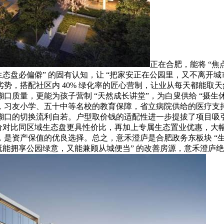
正在合肥，能将 “
“生态盘必偏僻” 的固有认知，让 “把家安正在公园里，又不离开
势，搭配社区内 40% 绿化率的匠心营制，让业从每天都能取
质量，更能为孩子营制 “天然成长讲堂”，为白叟供给 “摄生休
习友小学、五十中等名校的教育保障，省立病院供给的医疗支持
口的切换流利自若。户型取价钱的适配性进一步提拔了项目吸引力
/㎡的均价对比同区域生态盘更具性价比，再加上专属生态置业优惠，大
是资产保值的优良选择。总之，意禾澄庐是合肥政务东板块 “生
“既能拥享公园绿意，又能兼顾从城便当” 的改善房源，意禾澄庐