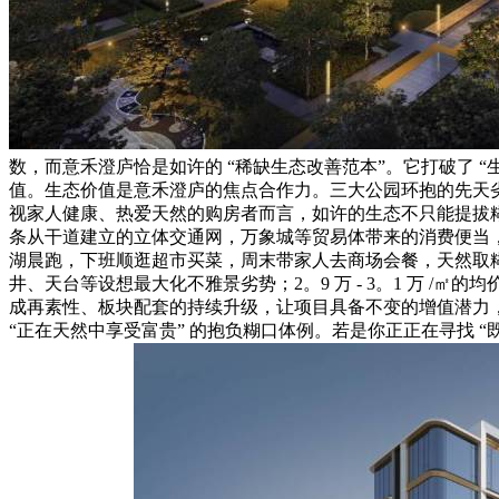
数，而意禾澄庐恰是如许的 “稀缺生态改善范本”。它打破了 
值。生态价值是意禾澄庐的焦点合作力。三大公园环抱的先天劣
视家人健康、热爱天然的购房者而言，如许的生态不只能提拔糊口
条从干道建立的立体交通网，万象城等贸易体带来的消费便当，
湖晨跑，下班顺逛超市买菜，周末带家人去商场会餐，天然取糊
井、天台等设想最大化不雅景劣势；2。9 万 - 3。1 万 
成再素性、板块配套的持续升级，让项目具备不变的增值潜力，
“正在天然中享受富贵” 的抱负糊口体例。若是你正正在寻找 