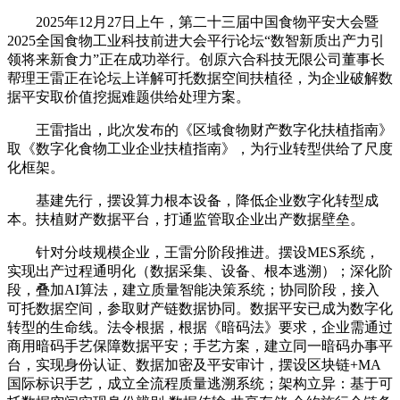
2025年12月27日上午，第二十三届中国食物平安大会暨
2025全国食物工业科技前进大会平行论坛“数智新质出产力引
领将来新食力”正在成功举行。创原六合科技无限公司董事长
帮理王雷正在论坛上详解可托数据空间扶植径，为企业破解数
据平安取价值挖掘难题供给处理方案。
王雷指出，此次发布的《区域食物财产数字化扶植指南》
取《数字化食物工业企业扶植指南》，为行业转型供给了尺度
化框架。
基建先行，摆设算力根本设备，降低企业数字化转型成
本。扶植财产数据平台，打通监管取企业出产数据壁垒。
针对分歧规模企业，王雷分阶段推进。摆设MES系统，
实现出产过程通明化（数据采集、设备、根本逃溯）；深化阶
段，叠加AI算法，建立质量智能决策系统；协同阶段，接入
可托数据空间，参取财产链数据协同。数据平安已成为数字化
转型的生命线。法令根据，根据《暗码法》要求，企业需通过
商用暗码手艺保障数据平安；手艺方案，建立同一暗码办事平
台，实现身份认证、数据加密及平安审计，摆设区块链+MA
国际标识手艺，成立全流程质量逃溯系统；架构立异：基于可