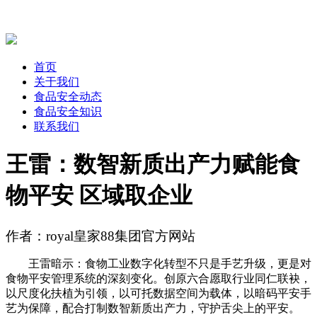
首页
关于我们
食品安全动态
食品安全知识
联系我们
王雷：数智新质出产力赋能食
物平安 区域取企业
作者：royal皇家88集团官方网站
王雷暗示：食物工业数字化转型不只是手艺升级，更是对
食物平安管理系统的深刻变化。创原六合愿取行业同仁联袂，
以尺度化扶植为引领，以可托数据空间为载体，以暗码平安手
艺为保障，配合打制数智新质出产力，守护舌尖上的平安。